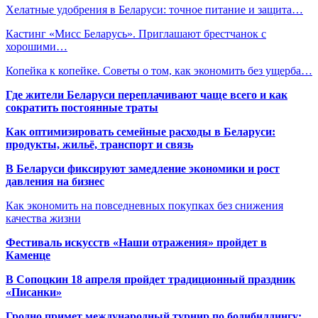
Хелатные удобрения в Беларуси: точное питание и защита…
Кастинг «Мисс Беларусь». Приглашают брестчанок с
хорошими…
Копейка к копейке. Советы о том, как экономить без ущерба…
Где жители Беларуси переплачивают чаще всего и как
сократить постоянные траты
Как оптимизировать семейные расходы в Беларуси:
продукты, жильё, транспорт и связь
В Беларуси фиксируют замедление экономики и рост
давления на бизнес
Как экономить на повседневных покупках без снижения
качества жизни
Фестиваль искусств «Наши отражения» пройдет в
Каменце
В Сопоцкин 18 апреля пройдет традиционный праздник
«Писанки»
Гродно примет международный турнир по бодибилдингу: