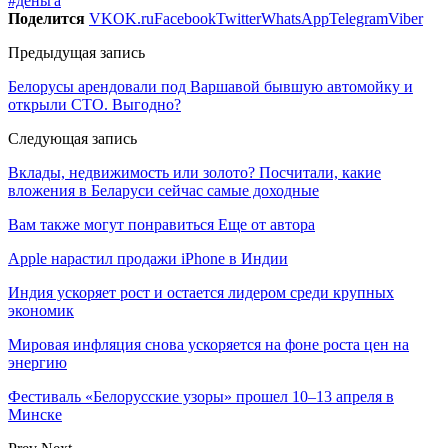
#деньга
Поделится
VK
OK.ru
Facebook
Twitter
WhatsApp
Telegram
Viber
Предыдущая запись
Белорусы арендовали под Варшавой бывшую автомойку и
открыли СТО. Выгодно?
Следующая запись
Вклады, недвижимость или золото? Посчитали, какие
вложения в Беларуси сейчас самые доходные
Вам также могут понравиться
Еще от автора
Apple нарастил продажи iPhone в Индии
Индия ускоряет рост и остается лидером среди крупных
экономик
Мировая инфляция снова ускоряется на фоне роста цен на
энергию
Фестиваль «Белорусские узоры» прошел 10–13 апреля в
Минске