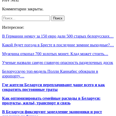
Prev
Next
Комментарии закрыты.
Интересное:
В Германии немцу за 150 евро дали 500 старых белорусских…
Какой будет погода в Бресте в последние зимние выходные?…
Мужчина откопал 700 золотых монет. Клад может стоить…
Ученые назвали самую главную опасность разделочных досок
Белорусскую топ-модель Полли Каннабис обокрали в
аэропорту…
Где жители Беларуси переплачивают чаще всего и как
сократить постоянные траты
Как оптимизировать семейные расходы в Беларуси:
продукты, жильё, транспорт и связь
В Беларуси фиксируют замедление экономики и рост