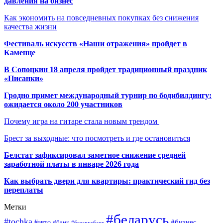
давления на бизнес
Как экономить на повседневных покупках без снижения
качества жизни
Фестиваль искусств «Наши отражения» пройдет в
Каменце
В Сопоцкин 18 апреля пройдет традиционный праздник
«Писанки»
Гродно примет международный турнир по бодибилдингу:
ожидается около 200 участников
Почему игра на гитаре стала новым трендом
Брест за выходные: что посмотреть и где остановиться
Белстат зафиксировал заметное снижение средней
заработной платы в январе 2026 года
Как выбрать двери для квартиры: практический гид без
переплаты
Метки
#беларусь
#tochka
#бизнес
#авто
#банк
#беларусбанк