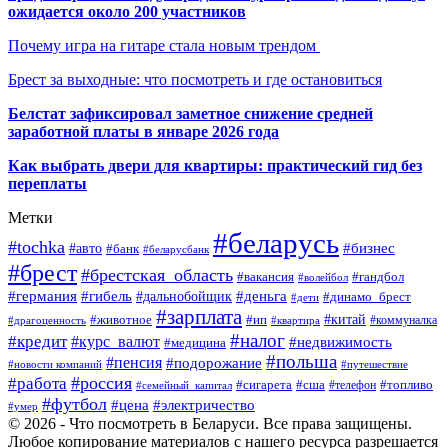
ожидается около 200 участников
Почему игра на гитаре стала новым трендом
Брест за выходные: что посмотреть и где остановиться
Белстат зафиксировал заметное снижение средней
заработной платы в январе 2026 года
Как выбрать двери для квартиры: практический гид без
переплаты
Метки
#беларусь
#tochka
#бизнес
#авто
#банк
#беларусбанк
#брест
#брестская_область
#гандбол
#вакансия
#волейбол
#германия
#деньга
#гибель
#дальнобойщик
#динамо_брест
#дети
#зарплата
#ип
#китай
#животное
#коммуналка
#драгоценность
#квартира
#налог
#кредит
#курс_валют
#недвижимость
#медицина
#польша
#пенсия
#подорожание
#новости компаний
#путешествие
#россия
#работа
#сигарета
#сша
#телефон
#топливо
#семейный_капитал
#футбол
#цена
#электричество
#умер
© 2026 - Что посмотреть в Беларуси. Все права защищены.
Любое копирование материалов с нашего ресурса разрешается