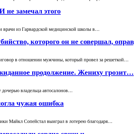
И не замечал этого
ли врачи из Гарвардской медицинской школы в…
убийство, которого он не совершал, опра
риговор в отношении мужчины, который провел за решеткой…
ожиданное продолжение. Жениху грозит…
у дочерью владельца автосалонов…
могла чужая ошибка
рики Майкл Сопейстал выиграл в лотерею благодаря…
пересадили сердце свиньи