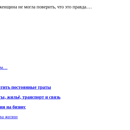
женщина не могла поверить, что это правда.…
сам…
атить постоянные траты
ы, жильё, транспорт и связь
ия на бизнес
тва жизни