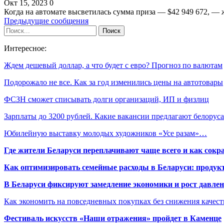
Окт 15, 2023
0
Когда на автомате высветилась сумма приза — $42 949 672, — 
Предыдущие сообщения
Интересное:
Ждем дешевый доллар, а что будет с евро? Прогноз по валютам
Подорожало не все. Как за год изменились цены на автотовары
ФСЗН сможет списывать долги организаций, ИП и физлиц
Зарплаты до 3200 рублей. Какие вакансии предлагают белору
Юбилейную выставку молодых художников «Усе разам»…
Где жители Беларуси переплачивают чаще всего и как сокр
Как оптимизировать семейные расходы в Беларуси: продукт
В Беларуси фиксируют замедление экономики и рост давлен
Как экономить на повседневных покупках без снижения качес
Фестиваль искусств «Наши отражения» пройдет в Каменце