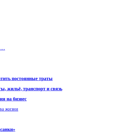
а»…
атить постоянные траты
ы, жильё, транспорт и связь
ия на бизнес
тва жизни
исанки»