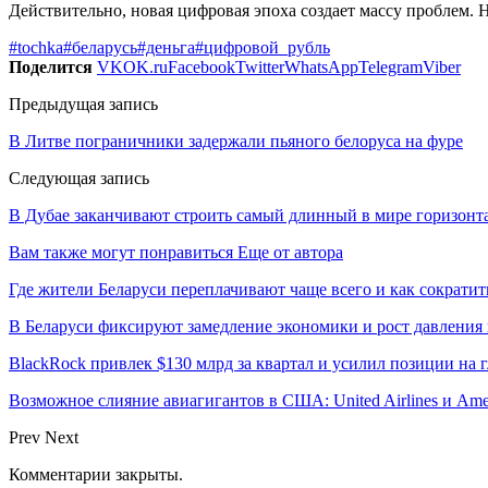
Действительно, новая цифровая эпоха создает массу проблем. Н
#tochka
#беларусь
#деньга
#цифровой_рубль
Поделится
VK
OK.ru
Facebook
Twitter
WhatsApp
Telegram
Viber
Предыдущая запись
В Литве пограничники задержали пьяного белоруса на фуре
Следующая запись
В Дубае заканчивают строить самый длинный в мире горизонт
Вам также могут понравиться
Еще от автора
Где жители Беларуси переплачивают чаще всего и как сократи
В Беларуси фиксируют замедление экономики и рост давления 
BlackRock привлек $130 млрд за квартал и усилил позиции на
Возможное слияние авиагигантов в США: United Airlines и Ame
Prev
Next
Комментарии закрыты.