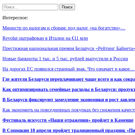
Интересное:
Министр по налогам и сборам: под налог «на богатство»…
Revolut оштрафован в Италии на €11 млн
Престижная национальная премия Беларуси «Рейтинг Байнет
Новые банкноты 1 тыс. и 5 тыс. рублей выпустили в России
На дорогах ЕС появился странный знак. Что означает и какое…
Где жители Беларуси переплачивают чаще всего и как сокр
Как оптимизировать семейные расходы в Беларуси: продукт
В Беларуси фиксируют замедление экономики и рост давлен
Как экономить на повседневных покупках без снижения качес
Фестиваль искусств «Наши отражения» пройдет в Каменце
В Сопоцкин 18 апреля пройдет традиционный праздник «П