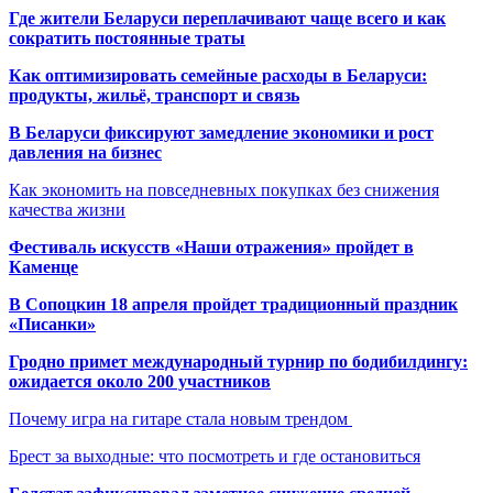
Где жители Беларуси переплачивают чаще всего и как
сократить постоянные траты
Как оптимизировать семейные расходы в Беларуси:
продукты, жильё, транспорт и связь
В Беларуси фиксируют замедление экономики и рост
давления на бизнес
Как экономить на повседневных покупках без снижения
качества жизни
Фестиваль искусств «Наши отражения» пройдет в
Каменце
В Сопоцкин 18 апреля пройдет традиционный праздник
«Писанки»
Гродно примет международный турнир по бодибилдингу:
ожидается около 200 участников
Почему игра на гитаре стала новым трендом
Брест за выходные: что посмотреть и где остановиться