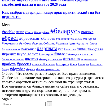
Белстат зафиксировал заметное снижение средней
заработной платы в январе 2026 года
Как выбрать двери для квартиры: практический гид без
переплаты
Метки
#беларусь
#tochka
#бизнес
#авто
#банк
#беларусбанк
#брест
#брестская_область
#гандбол
#вакансия
#волейбол
#германия
#деньга
#гибель
#дальнобойщик
#динамо_брест
#дети
#зарплата
#ип
#китай
#животное
#коммуналка
#драгоценность
#квартира
#налог
#кредит
#курс_валют
#недвижимость
#медицина
#польша
#пенсия
#подорожание
#новости компаний
#путешествие
#россия
#работа
#сигарета
#сша
#телефон
#топливо
#семейный_капитал
#футбол
#цена
#электричество
#умер
© 2026 - Что посмотреть в Беларуси. Все права защищены.
Любое копирование материалов с нашего ресурса разрешается
только с обратной активной ссылкой на страницу статьи.
Все материалы опубликованные на сайте взяты с открытых
источников и других порталов интернета, все права на
авторство принадлежат их законным владельцам.
Sign in