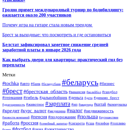
Гродно примет международный турнир по бодибилдингу:
ожидается около 200 участников
Почему игра на гитаре стала новым трендом
Брест за выходные: что посмотреть и где остановиться
Белстат зафиксировал заметное снижение средней
заработной платы в январе 2026 года
Как выбрать двери для квартиры: практический гид без
переплаты
Метки
#беларусь
#tochka
#бизнес
#авто
#банк
#беларусбанк
#брест
#брестская_область
#гандбол
#вакансия
#волейбол
#германия
#деньга
#гибель
#дальнобойщик
#динамо_брест
#дети
#зарплата
#ип
#китай
#животное
#коммуналка
#драгоценность
#квартира
#налог
#кредит
#курс_валют
#недвижимость
#медицина
#польша
#пенсия
#подорожание
#новости компаний
#путешествие
#россия
#работа
#сигарета
#сша
#телефон
#топливо
#семейный_капитал
#футбол
#цена
#электричество
#умер