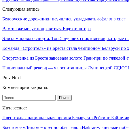
Следующая запись
Белорусские дорожники научились укладывать асфальт в снег
Вам также могут понравиться
Еще от автора
Элита мирового спорта: Топ-5 лучших спортсменов, которые п
Команда «Строитель» из Бреста стала чемпионом Беларуси по 
Спортсменка из Бреста завоевала золото Гран-при по тяжелой а
Национальный рекорд — у воспитанницы Лунинецкой СДЮ
Prev
Next
Комментарии закрыты.
Интересное:
Престижная национальная премия Беларуси «Рейтинг Байнет
Брестское «Динамо» крупно обыграло «Нафтан», впервые поб