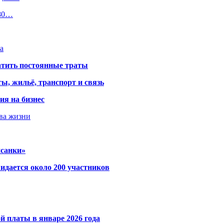
$80…
а
атить постоянные траты
ы, жильё, транспорт и связь
ия на бизнес
тва жизни
исанки»
идается около 200 участников
й платы в январе 2026 года