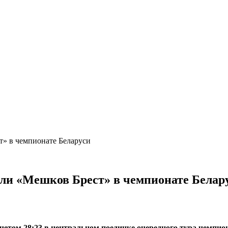
т» в чемпионате Беларуси
али «Мешков Брест» в чемпионате Белар
етом 28:23 в центральном поединке очередного тура чемпио