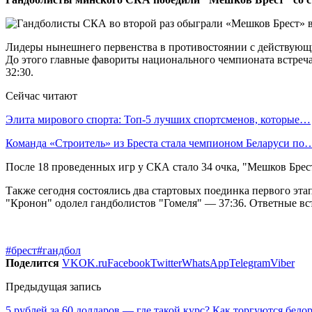
Лидеры нынешнего первенства в противостоянии с действующи
До этого главные фавориты национального чемпионата встреча
32:30.
Сейчас читают
Элита мирового спорта: Топ-5 лучших спортсменов, которые…
Команда «Строитель» из Бреста стала чемпионом Беларуси по
После 18 проведенных игр у СКА стало 34 очка, "Мешков Брест
Также сегодня состоялись два стартовых поединка первого эт
"Кронон" одолел гандболистов "Гомеля" — 37:36. Ответные вст
#брест
#гандбол
Поделится
VK
OK.ru
Facebook
Twitter
WhatsApp
Telegram
Viber
Предыдущая запись
5 рублей за 60 долларов — где такой курс? Как торгуются бело