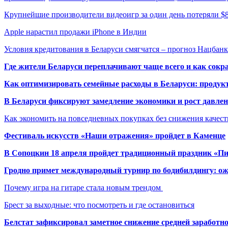
Крупнейшие производители видеоигр за один день потеряли 
Apple нарастил продажи iPhone в Индии
Условия кредитования в Беларуси смягчатся – прогноз Нацбанк
Где жители Беларуси переплачивают чаще всего и как сокр
Как оптимизировать семейные расходы в Беларуси: продукт
В Беларуси фиксируют замедление экономики и рост давлен
Как экономить на повседневных покупках без снижения качес
Фестиваль искусств «Наши отражения» пройдет в Каменце
В Сопоцкин 18 апреля пройдет традиционный праздник «П
Гродно примет международный турнир по бодибилдингу: ож
Почему игра на гитаре стала новым трендом
Брест за выходные: что посмотреть и где остановиться
Белстат зафиксировал заметное снижение средней заработно