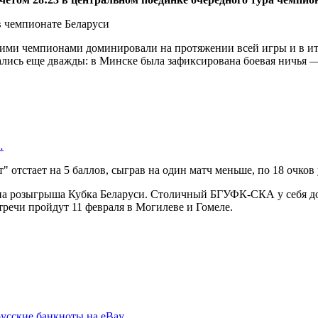
ми чемпионами доминировали на протяжении всей игры и в итог
лись еще дважды: в Минске была зафиксирована боевая ничья — 
…
" отстает на 5 баллов, сыграв на один матч меньше, по 18 очко
апа розыгрыша Кубка Беларуси. Столичный БГУФК-СКА у себя до
речи пройдут 11 февраля в Могилеве и Гомеле.
русские банкноты на eBay