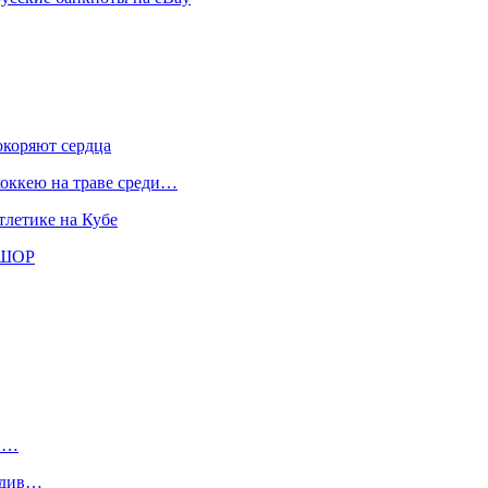
окоряют сердца
хоккею на траве среди…
тлетике на Кубе
СШОР
а»…
едив…