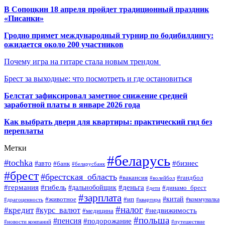
В Сопоцкин 18 апреля пройдет традиционный праздник
«Писанки»
Гродно примет международный турнир по бодибилдингу:
ожидается около 200 участников
Почему игра на гитаре стала новым трендом
Брест за выходные: что посмотреть и где остановиться
Белстат зафиксировал заметное снижение средней
заработной платы в январе 2026 года
Как выбрать двери для квартиры: практический гид без
переплаты
Метки
#беларусь
#tochka
#бизнес
#авто
#банк
#беларусбанк
#брест
#брестская_область
#гандбол
#вакансия
#волейбол
#германия
#деньга
#гибель
#дальнобойщик
#динамо_брест
#дети
#зарплата
#ип
#китай
#животное
#коммуналка
#драгоценность
#квартира
#налог
#кредит
#курс_валют
#недвижимость
#медицина
#польша
#пенсия
#подорожание
#новости компаний
#путешествие