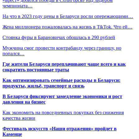
«Брест» добился победы в Солигорске над лидером
чемпионата…
На что в 2023 году цены в Беларуси росли опережающими…
Жена миллионера пожаловалась на жизнь в TikTok. Что ей…
Стоянка фуры в Барановичах обошлась в 290 рублей
Мужчина смог провести контрабанду через границу, но
попался…
Где жители Беларуси переплачивают чаще всего и как
сократить постоянные траты
Как оптимизировать семейные расходы в Беларуси:
продукты, жильё, транспорт и связь
В Беларуси фиксируют замедление экономики и рост
давления на бизнес
Как экономить на повседневных покупках без снижения
качества жизни
Фестиваль искусств «Наши отражения» пройдет в
Каменце