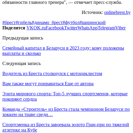
обязанности главного тренера", — отмечает пресс-служба.
Источник:
onlinebrest.by
#брест
#гибель
#динамо_брест
#футбол
#ширинский
Поделится
VK
OK.ru
Facebook
Twitter
WhatsApp
Telegram
Viber
Предыдущая запись
Семейный капитал в Беларуси в 2023 году: кому положены
выплаты и сколько
Следующая запись
Водитель из Бреста столкнулся с мотоциклистом
Вам также могут понравиться
Еще от автора
Элита мирового спорта: Топ-5 лучших спортсменов, которые
покоряют сердца
Команда «Строитель» из Бреста стала чемпионом Беларуси по
хоккею на траве среди…
Спортсменка из Бреста завоевала золото Гран-при по тяжелой
атлетике на Кубе