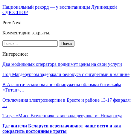
Национальный рекорд — у воспитанницы Лунинецкой
СДЮСШОР
Prev
Next
Комментарии закрыты.
Интересное:
Два мобильных оператора поднимут цены на свои услуги
Под Магдебургом задержали белоруса с сигаретами в машине
В Атлантическом океане обнаружены обломки батискафа
«Титан»…
Отключения электроэнергии в Бресте и районе 13-17 февраля:
…
Титул «Мисс Вселенная» завоевала девушка из Никарагуа
Где жители Беларуси переплачивают чаще всего и как
сократить постоянные траты