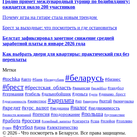
Гродно примет международный турнир по бодибилдингу:
ожидается около 200 участников
Почему игра на гитаре стала новым трендом
Брест за выходные: что посмотреть и где остановиться
Белстат зафиксировал заметное снижение средней
заработной платы в январе 2026 года
Как выбрать двери для квартиры: практический гид без
переплаты
Метки
#беларусь
#tochka
#бизнес
#авто
#банк
#беларусбанк
#брест
#брестская_область
#гандбол
#вакансия
#волейбол
#германия
#деньга
#гибель
#дальнобойщик
#динамо_брест
#дети
#зарплата
#ип
#китай
#животное
#коммуналка
#драгоценность
#квартира
#налог
#кредит
#курс_валют
#недвижимость
#медицина
#польша
#пенсия
#подорожание
#новости компаний
#путешествие
#россия
#работа
#сигарета
#сша
#телефон
#топливо
#семейный_капитал
#футбол
#цена
#электричество
#умер
© 2026 - Что посмотреть в Беларуси. Все права защищены.