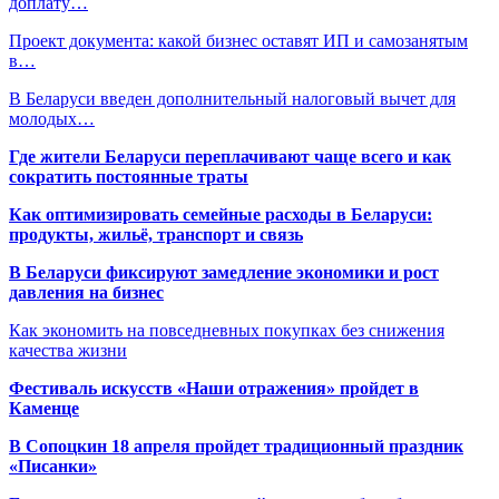
доплату…
Проект документа: какой бизнес оставят ИП и самозанятым
в…
В Беларуси введен дополнительный налоговый вычет для
молодых…
Где жители Беларуси переплачивают чаще всего и как
сократить постоянные траты
Как оптимизировать семейные расходы в Беларуси:
продукты, жильё, транспорт и связь
В Беларуси фиксируют замедление экономики и рост
давления на бизнес
Как экономить на повседневных покупках без снижения
качества жизни
Фестиваль искусств «Наши отражения» пройдет в
Каменце
В Сопоцкин 18 апреля пройдет традиционный праздник
«Писанки»