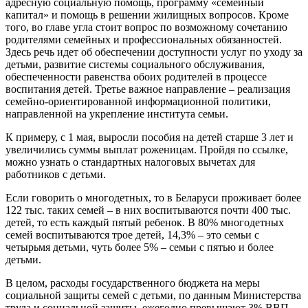
адресную социальную помощь, программу «семейный
капитал» и помощь в решении жилищных вопросов. Кроме
того, во главе угла стоит вопрос по возможному сочетанию
родителями семейных и профессиональных обязанностей.
Здесь речь идет об обеспечении доступности услуг по уходу за
детьми, развитие системы социального обслуживания,
обеспеченности равенства обоих родителей в процессе
воспитания детей. Третье важное направление – реализация
семейно-ориентированной информационной политики,
направленной на укрепление института семьи.
К примеру, с 1 мая, выросли пособия на детей старше 3 лет и
увеличились суммы выплат роженицам. Пройдя по ссылке,
можно узнать о стандартных налоговых вычетах для
работников с детьми.
Если говорить о многодетных, то в Беларуси проживает более
122 тыс. таких семей – в них воспитываются почти 400 тыс.
детей, то есть каждый пятый ребенок. В 80% многодетных
семей воспитываются трое детей, 14,3% – это семьи с
четырьмя детьми, чуть более 5% – семьи с пятью и более
детьми.
В целом, расходы государственного бюджета на меры
социальной защиты семей с детьми, по данным Министерства
труда и социальной защиты, ежегодно превышают 3% ВВП,