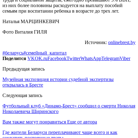
из них более половины расходуется на выплату пособий
семьям при воспитании ребенка в возрасте до трех лет.
Наталья МАРЦИНКЕВИЧ
Фото Виталия ГИЛЯ
Источник:
onlinebrest.by
#беларусь
#семейный_капитал
Поделится
VK
OK.ru
Facebook
Twitter
WhatsApp
Telegram
Viber
Предыдущая запись
Музейная экспозиция истории судебной экспертизы
открылась в Бресте
Следующая запись
Футбольный клуб «Динамо-Брест» сообщил о смерти Николая
Николаевича Ширинского
Вам также могут понравиться
Еще от автора
Где жители Беларуси переплачивают чаще всего и как
сократить постоянные траты