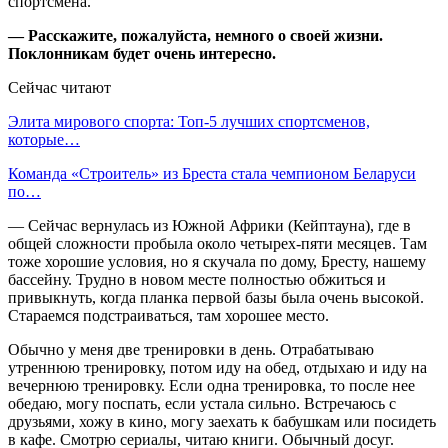
спортсмена.
— Расскажите, пожалуйста, немного о своей жизни.
Поклонникам будет очень интересно.
Сейчас читают
Элита мирового спорта: Топ-5 лучших спортсменов,
которые…
Команда «Строитель» из Бреста стала чемпионом Беларуси
по…
— Сейчас вернулась из Южной Африки (Кейптауна), где в
общей сложности пробыла около четырех-пяти месяцев. Там
тоже хорошие условия, но я скучала по дому, Бресту, нашему
бассейну. Трудно в новом месте полностью обжиться и
привыкнуть, когда планка первой базы была очень высокой.
Стараемся подстраиваться, там хорошее место.
Обычно у меня две тренировки в день. Отрабатываю
утреннюю тренировку, потом иду на обед, отдыхаю и иду на
вечернюю тренировку. Если одна тренировка, то после нее
обедаю, могу поспать, если устала сильно. Встречаюсь с
друзьями, хожу в кино, могу заехать к бабушкам или посидеть
в кафе. Смотрю сериалы, читаю книги. Обычный досуг.