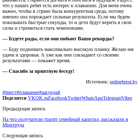
что у наших ребят есть интерес к плаванию. Для меня очень
важно, чтобы в стране была конкурентная среда, потому
именно она порождает сильные результаты. Если мы будем
показывать быстрые секунды, то и дети будут верить в свои
силы и стремиться стать чемпионами.
— Будете рады, если они побьют Ваши рекорды?
— Буду поднимать максимально высокую планку. Желаю им
удачи и здоровья. А уже как они совладают со своими
результатами — покажет время.
— Спасибо за приятную беседу!
Источник:
onlinebrest.by
#брест
#плавание
#шкурдай
Поделится
VK
OK.ru
Facebook
Twitter
WhatsApp
Telegram
Viber
Предыдущая запись
На что получатели тратят семейный капитал, рассказали в
Минтруда
Следующая запись