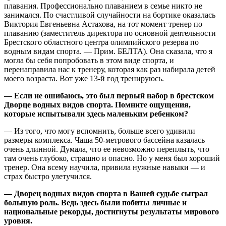
плавания. Профессионально плаванием в семье никто не
занимался. По счастливой случайности на бортике оказалась
Виктория Евгеньевна Астахова, на тот момент тренер по
плаванию (заместитель директора по основной деятельности
Брестского областного центра олимпийского резерва по
водным видам спорта. — Прим. БЕЛТА). Она сказала, что я
могла бы себя попробовать в этом виде спорта, и
перенаправила нас к тренеру, которая как раз набирала детей
моего возраста. Вот уже 13-й год тренируюсь.
— Если не ошибаюсь, это был первый набор в брестском
Дворце водных видов спорта. Помните ощущения,
которые испытывали здесь маленьким ребенком?
— Из того, что могу вспомнить, больше всего удивили
размеры комплекса. Чаша 50-метрового бассейна казалась
очень длинной. Думала, что ее невозможно переплыть, что
там очень глубоко, страшно и опасно. Но у меня был хороший
тренер. Она всему научила, привила нужные навыки — и
страх быстро улетучился.
— Дворец водных видов спорта в Вашей судьбе сыграл
большую роль. Ведь здесь были побиты личные и
национальные рекорды, достигнуты результаты мирового
уровня.