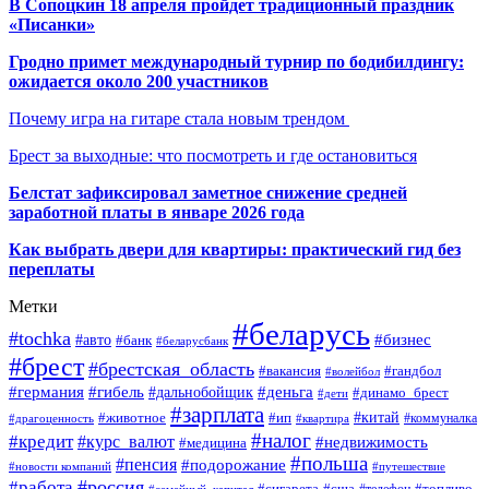
В Сопоцкин 18 апреля пройдет традиционный праздник
«Писанки»
Гродно примет международный турнир по бодибилдингу:
ожидается около 200 участников
Почему игра на гитаре стала новым трендом
Брест за выходные: что посмотреть и где остановиться
Белстат зафиксировал заметное снижение средней
заработной платы в январе 2026 года
Как выбрать двери для квартиры: практический гид без
переплаты
Метки
#беларусь
#tochka
#бизнес
#авто
#банк
#беларусбанк
#брест
#брестская_область
#гандбол
#вакансия
#волейбол
#германия
#деньга
#гибель
#дальнобойщик
#динамо_брест
#дети
#зарплата
#ип
#китай
#животное
#коммуналка
#драгоценность
#квартира
#налог
#кредит
#курс_валют
#недвижимость
#медицина
#польша
#пенсия
#подорожание
#новости компаний
#путешествие
#россия
#работа
#сигарета
#сша
#телефон
#топливо
#семейный_капитал