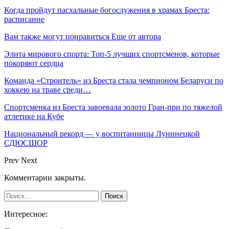
Когда пройдут пасхальные богослужения в храмах Бреста:
расписание
Вам также могут понравиться
Еще от автора
Элита мирового спорта: Топ-5 лучших спортсменов, которые
покоряют сердца
Команда «Строитель» из Бреста стала чемпионом Беларуси по
хоккею на траве среди…
Спортсменка из Бреста завоевала золото Гран-при по тяжелой
атлетике на Кубе
Национальный рекорд — у воспитанницы Лунинецкой
СДЮСШОР
Prev
Next
Комментарии закрыты.
Интересное: