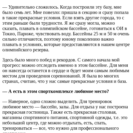
— Удивительно сложилось. Когда построили эту базу, мне
было семь лет. Мне повезло: пришла в секцию и сразу попала
в такие прекрасные условия. Если взять другие города, то с
этим раньше были трудности. Я же сразу могла, можно
сказать, плавать в олимпийском бассейне, готовиться к ОИ в
Токио, Париже, чувствовать воду. Бассейны 25 м и 50 м очень
сильно отличаются, поэтому юному поколению важно
плавать в условиях, которые предоставляются в нашем центре
олимпийского резерва.
Здесь было много побед и рекордов. С самого начала мой
прогресс можно отследить именно в этом бассейне. Для меня
он навсегда останется в сердце и будет моим самым любимым
местом для проведения соревнований. Я была во многих
странах, считаю, что у нас самые прекрасные условия и база.
— А есть в этом спорткомплексе любимое место?
— Наверное, одно сложно выделить. Для тренировок
любимое место — бассейн, залы. Для отдыха у нас построена
прекрасная гостиница. Также есть прекрасная столовая,
магазины спортивного питания, спортивной одежды, т.е. это
небольшой центр, где можно отдыхать, есть, спать,
тренироваться — все, что нужно для профессионального