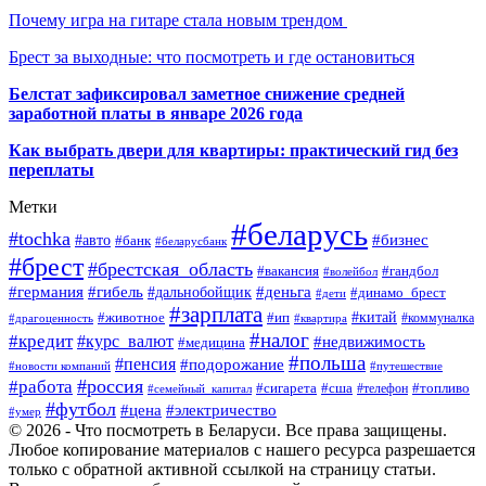
Почему игра на гитаре стала новым трендом
Брест за выходные: что посмотреть и где остановиться
Белстат зафиксировал заметное снижение средней
заработной платы в январе 2026 года
Как выбрать двери для квартиры: практический гид без
переплаты
Метки
#беларусь
#tochka
#бизнес
#авто
#банк
#беларусбанк
#брест
#брестская_область
#гандбол
#вакансия
#волейбол
#германия
#деньга
#гибель
#дальнобойщик
#динамо_брест
#дети
#зарплата
#ип
#китай
#животное
#коммуналка
#драгоценность
#квартира
#налог
#кредит
#курс_валют
#недвижимость
#медицина
#польша
#пенсия
#подорожание
#новости компаний
#путешествие
#россия
#работа
#сигарета
#сша
#телефон
#топливо
#семейный_капитал
#футбол
#цена
#электричество
#умер
© 2026 - Что посмотреть в Беларуси. Все права защищены.
Любое копирование материалов с нашего ресурса разрешается
только с обратной активной ссылкой на страницу статьи.