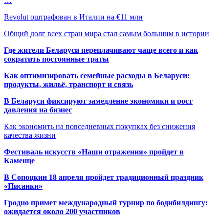
…
Revolut оштрафован в Италии на €11 млн
Общий долг всех стран мира стал самым большим в истории
Где жители Беларуси переплачивают чаще всего и как
сократить постоянные траты
Как оптимизировать семейные расходы в Беларуси:
продукты, жильё, транспорт и связь
В Беларуси фиксируют замедление экономики и рост
давления на бизнес
Как экономить на повседневных покупках без снижения
качества жизни
Фестиваль искусств «Наши отражения» пройдет в
Каменце
В Сопоцкин 18 апреля пройдет традиционный праздник
«Писанки»
Гродно примет международный турнир по бодибилдингу:
ожидается около 200 участников