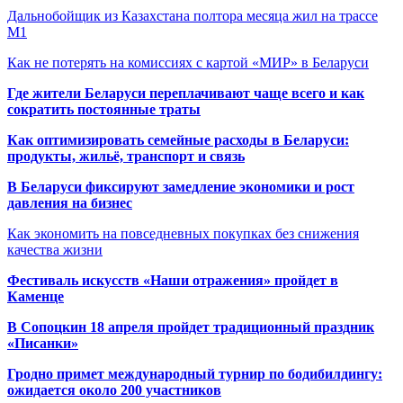
Дальнобойщик из Казахстана полтора месяца жил на трассе
М1
Как не потерять на комиссиях с картой «МИР» в Беларуси
Где жители Беларуси переплачивают чаще всего и как
сократить постоянные траты
Как оптимизировать семейные расходы в Беларуси:
продукты, жильё, транспорт и связь
В Беларуси фиксируют замедление экономики и рост
давления на бизнес
Как экономить на повседневных покупках без снижения
качества жизни
Фестиваль искусств «Наши отражения» пройдет в
Каменце
В Сопоцкин 18 апреля пройдет традиционный праздник
«Писанки»
Гродно примет международный турнир по бодибилдингу:
ожидается около 200 участников