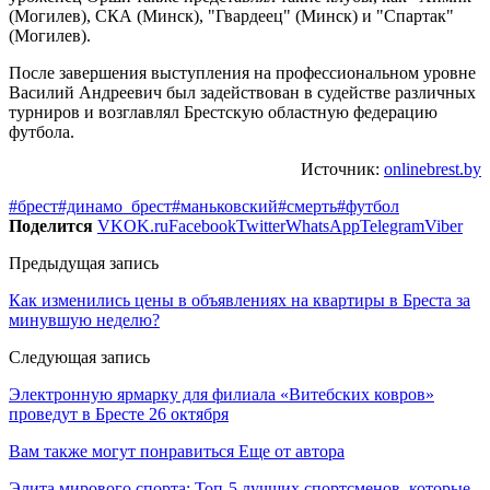
(Могилев), СКА (Минск), "Гвардеец" (Минск) и "Спартак"
(Могилев).
После завершения выступления на профессиональном уровне
Василий Андреевич был задействован в судействе различных
турниров и возглавлял Брестскую областную федерацию
футбола.
Источник:
onlinebrest.by
#брест
#динамо_брест
#маньковский
#смерть
#футбол
Поделится
VK
OK.ru
Facebook
Twitter
WhatsApp
Telegram
Viber
Предыдущая запись
Как изменились цены в объявлениях на квартиры в Бреста за
минувшую неделю?
Следующая запись
Электронную ярмарку для филиала «Витебских ковров»
проведут в Бресте 26 октября
Вам также могут понравиться
Еще от автора
Элита мирового спорта: Топ-5 лучших спортсменов, которые