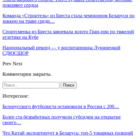
покоряют сердца
Команда «Строитель» из Бреста стала чемпионом Беларуси по
хоккею на траве среди…
Спортсменка из Бреста завоевала золото Гран-при по тяжелой
атлетике на Кубе
Национальный рекорд — у воспитанницы Лунинецкой
СДЮСШОР
Prev
Next
Комментарии закрыты.
Интересное:
Белорусского футболиста остановили в России с 200…
Более ста безработных получили субсидии на открытие
своего…
Что Китай экспортирует в Беларусь: топ-5 товарных позиций