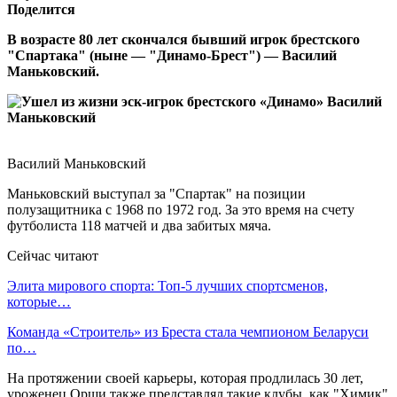
Поделится
В возрасте 80 лет скончался бывший игрок брестского
"Спартака" (ныне — "Динамо-Брест") — Василий
Маньковский.
Василий Маньковский
Маньковский выступал за "Спартак" на позиции
полузащитника с 1968 по 1972 год. За это время на счету
футболиста 118 матчей и два забитых мяча.
Сейчас читают
Элита мирового спорта: Топ-5 лучших спортсменов,
которые…
Команда «Строитель» из Бреста стала чемпионом Беларуси
по…
На протяжении своей карьеры, которая продлилась 30 лет,
уроженец Орши также представлял такие клубы, как "Химик"