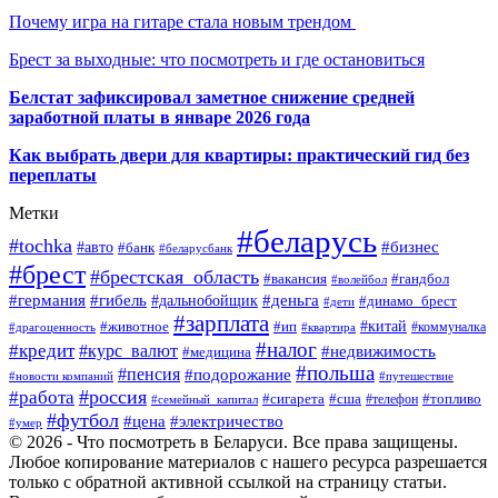
Почему игра на гитаре стала новым трендом
Брест за выходные: что посмотреть и где остановиться
Белстат зафиксировал заметное снижение средней
заработной платы в январе 2026 года
Как выбрать двери для квартиры: практический гид без
переплаты
Метки
#беларусь
#tochka
#бизнес
#авто
#банк
#беларусбанк
#брест
#брестская_область
#гандбол
#вакансия
#волейбол
#германия
#деньга
#гибель
#дальнобойщик
#динамо_брест
#дети
#зарплата
#ип
#китай
#животное
#коммуналка
#драгоценность
#квартира
#налог
#кредит
#курс_валют
#недвижимость
#медицина
#польша
#пенсия
#подорожание
#новости компаний
#путешествие
#россия
#работа
#сигарета
#сша
#телефон
#топливо
#семейный_капитал
#футбол
#цена
#электричество
#умер
© 2026 - Что посмотреть в Беларуси. Все права защищены.
Любое копирование материалов с нашего ресурса разрешается
только с обратной активной ссылкой на страницу статьи.