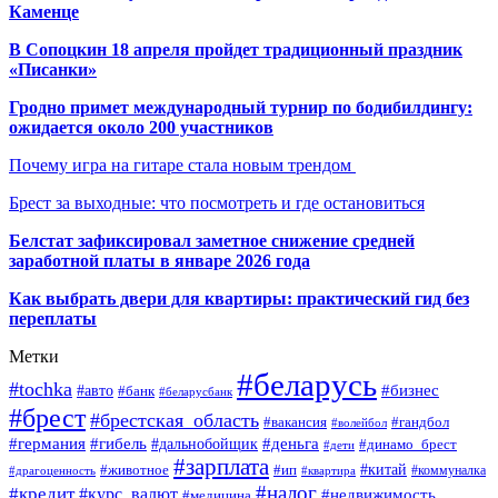
Каменце
В Сопоцкин 18 апреля пройдет традиционный праздник
«Писанки»
Гродно примет международный турнир по бодибилдингу:
ожидается около 200 участников
Почему игра на гитаре стала новым трендом
Брест за выходные: что посмотреть и где остановиться
Белстат зафиксировал заметное снижение средней
заработной платы в январе 2026 года
Как выбрать двери для квартиры: практический гид без
переплаты
Метки
#беларусь
#tochka
#бизнес
#авто
#банк
#беларусбанк
#брест
#брестская_область
#гандбол
#вакансия
#волейбол
#германия
#деньга
#гибель
#дальнобойщик
#динамо_брест
#дети
#зарплата
#ип
#китай
#животное
#коммуналка
#драгоценность
#квартира
#налог
#кредит
#курс_валют
#недвижимость
#медицина