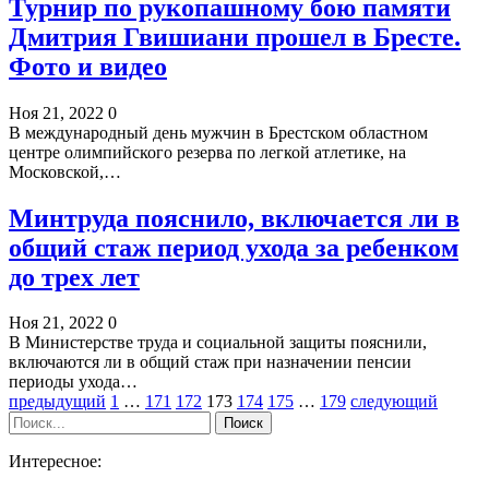
Турнир по рукопашному бою памяти
Дмитрия Гвишиани прошел в Бресте.
Фото и видео
Ноя 21, 2022
0
В международный день мужчин в Брестском областном
центре олимпийского резерва по легкой атлетике, на
Московской,…
Минтруда пояснило, включается ли в
общий стаж период ухода за ребенком
до трех лет
Ноя 21, 2022
0
В Министерстве труда и социальной защиты пояснили,
включаются ли в общий стаж при назначении пенсии
периоды ухода…
предыдущий
1
…
171
172
173
174
175
…
179
следующий
Интересное: