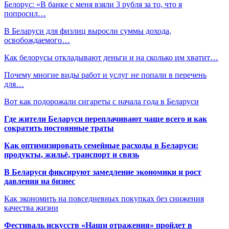
Белорус: «В банке с меня взяли 3 рубля за то, что я
попросил…
В Беларуси для физлиц выросли суммы дохода,
освобождаемого…
Как белорусы откладывают деньги и на сколько им хватит…
Почему многие виды работ и услуг не попали в перечень
для…
Вот как подорожали сигареты с начала года в Беларуси
Где жители Беларуси переплачивают чаще всего и как
сократить постоянные траты
Как оптимизировать семейные расходы в Беларуси:
продукты, жильё, транспорт и связь
В Беларуси фиксируют замедление экономики и рост
давления на бизнес
Как экономить на повседневных покупках без снижения
качества жизни
Фестиваль искусств «Наши отражения» пройдет в