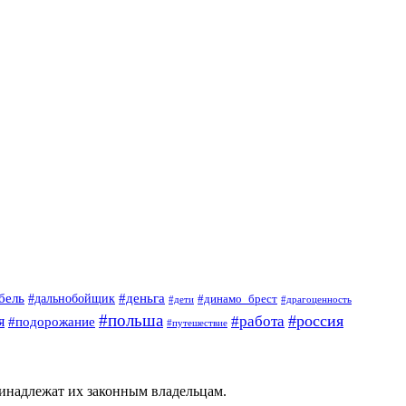
#деньга
бель
#дальнобойщик
#динамо_брест
#дети
#драгоценность
#польша
#россия
я
#работа
#подорожание
#путешествие
ринадлежат их законным владельцам.