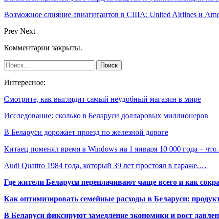
Возможное слияние авиагигантов в США: United Airlines и Ame
Prev
Next
Комментарии закрыты.
Интересное:
Смотрите, как выглядит самый неудобный магазин в мире
Исследование: сколько в Беларуси долларовых миллионеров
В Беларуси дорожает проезд по железной дороге
Китаец поменял время в Windows на 1 января 10 000 года – чт
Audi Quattro 1984 года, который 39 лет простоял в гараже,…
Где жители Беларуси переплачивают чаще всего и как сокр
Как оптимизировать семейные расходы в Беларуси: продукт
В Беларуси фиксируют замедление экономики и рост давлен