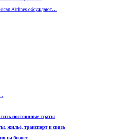
rican Airlines обсуждают…
о…
атить постоянные траты
ы, жильё, транспорт и связь
ия на бизнес