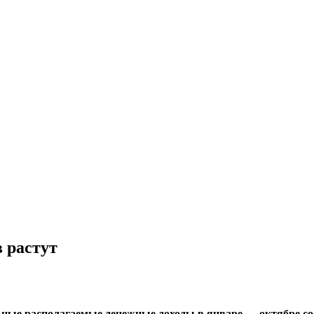
 растут
альные располагаемые денежные доходы в январе — октябре с