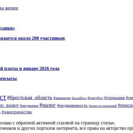
тва жизни
исанки»
идается около 200 участников
й платы в январе 2026 года
ереплаты
ст
#брестская_область
#германия
#ги
#гандбол
#вакансия
#волейбол
#налог
#пенси
рс_валют
#недвижимость
#медицина
#новости компаний
а
#электричество
олько с обратной активной ссылкой на страницу статьи.
чников и других порталов интернета, все права на авторство п