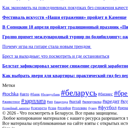
Как экономить на повседневных покупках без снижения качес
Фестиваль искусств «Наши отражения» пройдет в Каменце
В Сопоцкин 18 апреля пройдет традиционный праздник «П
Гродно примет международный турнир по бодибилдингу: ож
Почему игра на гитаре стала новым трендом
Брест за выходные: что посмотреть и где остановиться
Белстат зафиксировал заметное снижение средней заработно
Как выбрать двери для квартиры: практический гид без п
Метки
#беларусь
#бре
#tochka
#бизнес
#авто
#банк
#беларусбанк
#зарплата
#кредит
#ку
#ип
#китай
#животное
#коммуналка
#квартира
#футбол
#цен
#сигарета
#сша
#телефон
#топливо
#семейный_капитал
#умер
© 2026 - Что посмотреть в Беларуси. Все права защищены.
Любое копирование материалов с нашего ресурса разрешается т
Все материалы опубликованные на сайте взяты с открытых исто