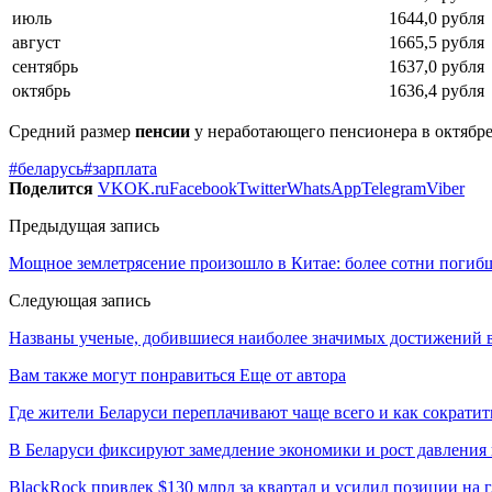
июль
1644,0 рубля
август
1665,5 рубля
сентябрь
1637,0 рубля
октябрь
1636,4 рубля
Средний размер
пенсии
у неработающего пенсионера в октябре 
#беларусь
#зарплата
Поделится
VK
OK.ru
Facebook
Twitter
WhatsApp
Telegram
Viber
Предыдущая запись
Мощное землетрясение произошло в Китае: более сотни погиб
Следующая запись
Названы ученые, добившиеся наиболее значимых достижений в
Вам также могут понравиться
Еще от автора
Где жители Беларуси переплачивают чаще всего и как сократи
В Беларуси фиксируют замедление экономики и рост давления 
BlackRock привлек $130 млрд за квартал и усилил позиции на