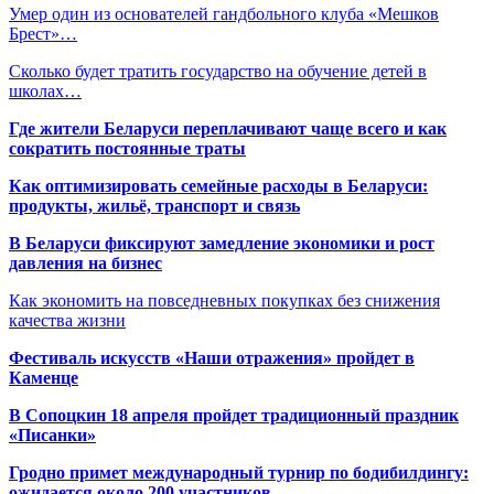
Умер один из основателей гандбольного клуба «Мешков
Брест»…
Сколько будет тратить государство на обучение детей в
школах…
Где жители Беларуси переплачивают чаще всего и как
сократить постоянные траты
Как оптимизировать семейные расходы в Беларуси:
продукты, жильё, транспорт и связь
В Беларуси фиксируют замедление экономики и рост
давления на бизнес
Как экономить на повседневных покупках без снижения
качества жизни
Фестиваль искусств «Наши отражения» пройдет в
Каменце
В Сопоцкин 18 апреля пройдет традиционный праздник
«Писанки»
Гродно примет международный турнир по бодибилдингу:
ожидается около 200 участников