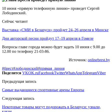
10 июня «прямую телефонную линию» проведет Сергей
Лободинский.
Сейчас читают
Выставка «СМИ в Беларуси» пройдет 24–26 апреля в Минске
Дни авторской песни пройдут 17–19 апреля в Гомеле
Вопросы главе города можно будет задать 10 июня с 9.00 до
12.00 по телефону 21-03-86.
Источник:
onlinebrest.by
#брест
#лободинский
#прямая_линия
Поделится
VK
OK.ru
Facebook
Twitter
WhatsApp
Telegram
Viber
Предыдущая запись
Самые выдающиеся спортивные арены Европы
Следующая запись
Некоторые товары могут подорожать в Беларуси: узнали,
какие