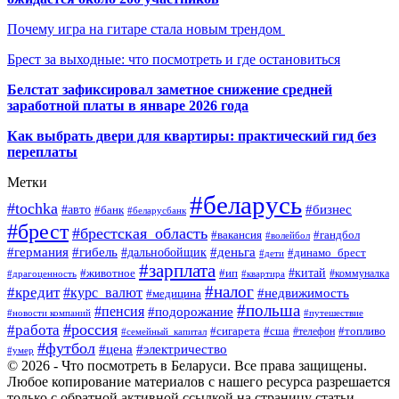
Почему игра на гитаре стала новым трендом
Брест за выходные: что посмотреть и где остановиться
Белстат зафиксировал заметное снижение средней
заработной платы в январе 2026 года
Как выбрать двери для квартиры: практический гид без
переплаты
Метки
#беларусь
#tochka
#бизнес
#авто
#банк
#беларусбанк
#брест
#брестская_область
#гандбол
#вакансия
#волейбол
#германия
#деньга
#гибель
#дальнобойщик
#динамо_брест
#дети
#зарплата
#ип
#китай
#животное
#коммуналка
#драгоценность
#квартира
#налог
#кредит
#курс_валют
#недвижимость
#медицина
#польша
#пенсия
#подорожание
#новости компаний
#путешествие
#россия
#работа
#сигарета
#сша
#телефон
#топливо
#семейный_капитал
#футбол
#цена
#электричество
#умер
© 2026 - Что посмотреть в Беларуси. Все права защищены.
Любое копирование материалов с нашего ресурса разрешается
только с обратной активной ссылкой на страницу статьи.