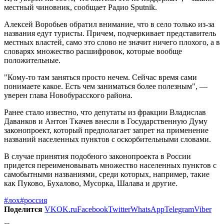
местный чиновник, сообщает Радио Sputnik.
Алексей Воробьев обратил внимание, что в село только из-за
названия едут туристы. Причем, подчеркивает представитель
местных властей, само это слово не значит ничего плохого, а в
словарях множество расшифровок, которые вообще
положительные.
"Кому-то там заняться просто нечем. Сейчас время сами
понимаете какое. Есть чем заниматься более полезным", —
уверен глава Новобурасского района.
Ранее стало известно, что депутаты из фракции Владислав
Даванков и Антон Ткачев внесли в Государственную Думу
законопроект, который предполагает запрет на применение
названий населенных пунктов с оскорбительными словами.
В случае принятия подобного законопроекта в России
придется переименовывать множество населенных пунктов с
самобытными названиями, среди которых, например, такие
как Пуково, Бухалово, Мусорка, Шалава и другие.
#лох
#россия
Поделится
VK
OK.ru
Facebook
Twitter
WhatsApp
Telegram
Viber