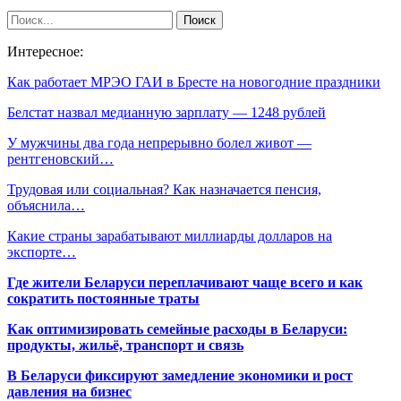
Интересное:
Как работает МРЭО ГАИ в Бресте на новогодние праздники
Белстат назвал медианную зарплату — 1248 рублей
У мужчины два года непрерывно болел живот —
рентгеновский…
Трудовая или социальная? Как назначается пенсия,
объяснила…
Какие страны зарабатывают миллиарды долларов на
экспорте…
Где жители Беларуси переплачивают чаще всего и как
сократить постоянные траты
Как оптимизировать семейные расходы в Беларуси:
продукты, жильё, транспорт и связь
В Беларуси фиксируют замедление экономики и рост
давления на бизнес