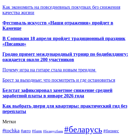
Как экономить на повседневных покупках без снижения
качества жизни
Фестиваль искусств «Наши отражения» пройдет в
Каменце
В Сопоцкин 18 апреля пройдет традиционный праздник
«Писанки»
Гродно примет международный турнир по бодибилдингу:
ожидается около 200 участников
Почему игра на гитаре стала новым трендом
Брест за выходные: что посмотреть и где остановиться
Белстат зафиксировал заметное снижение средней
заработной платы в январе 2026 года
Как выбрать двери для квартиры: практический гид без
переплаты
Метки
#беларусь
#tochka
#бизнес
#авто
#банк
#беларусбанк