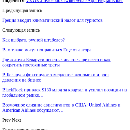
Поделится
VK
OK.ru
Facebook
Twitter
WhatsApp
Telegram
Viber
Предыдущая запись
Греция вводит климатический налог для туристов
Следующая запись
Как выбрать ручной штабелер?
Вам также могут понравиться
Еще от автора
Где жители Беларуси переплачивают чаще всего и как
сократить постоянные траты
В Беларуси фиксируют замедление экономики и рост
давления на бизнес
BlackRock привлек $130 млрд за квартал и усилил позиции на
глобальном рынке…
Возможное слияние авиагигантов в США: United Airlines и
American Airlines обсуждают…
Prev
Next
Комментарии закрыты.