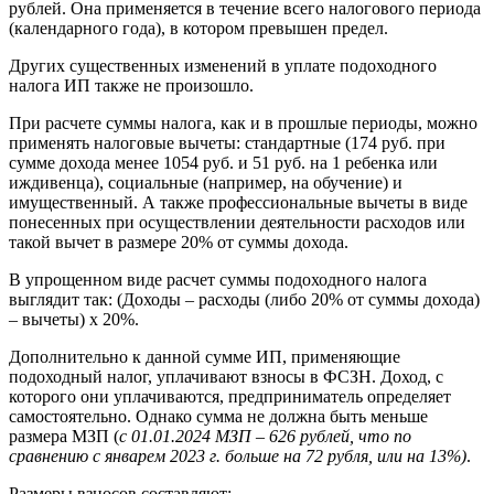
рублей. Она применяется в течение всего налогового периода
(календарного года), в котором превышен предел.
Других существенных изменений в уплате подоходного
налога ИП также не произошло.
При расчете суммы налога, как и в прошлые периоды, можно
применять налоговые вычеты: стандартные (174 руб. при
сумме дохода менее 1054 руб. и 51 руб. на 1 ребенка или
иждивенца), социальные (например, на обучение) и
имущественный. А также профессиональные вычеты в виде
понесенных при осуществлении деятельности расходов или
такой вычет в размере 20% от суммы дохода.
В упрощенном виде расчет суммы подоходного налога
выглядит так: (Доходы – расходы (либо 20% от суммы дохода)
– вычеты) х 20%.
Дополнительно к данной сумме ИП, применяющие
подоходный налог, уплачивают взносы в ФСЗН. Доход, с
которого они уплачиваются, предприниматель определяет
самостоятельно. Однако сумма не должна быть меньше
размера МЗП (
с 01.01.2024 МЗП –
626 рублей, что по
сравнению с январем 2023 г. больше на 72 рубля, или на 13%)
.
Размеры взносов составляют: