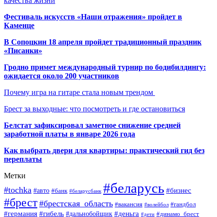
качества жизни
Фестиваль искусств «Наши отражения» пройдет в
Каменце
В Сопоцкин 18 апреля пройдет традиционный праздник
«Писанки»
Гродно примет международный турнир по бодибилдингу:
ожидается около 200 участников
Почему игра на гитаре стала новым трендом
Брест за выходные: что посмотреть и где остановиться
Белстат зафиксировал заметное снижение средней
заработной платы в январе 2026 года
Как выбрать двери для квартиры: практический гид без
переплаты
Метки
#беларусь
#tochka
#бизнес
#авто
#банк
#беларусбанк
#брест
#брестская_область
#гандбол
#вакансия
#волейбол
#германия
#деньга
#гибель
#дальнобойщик
#динамо_брест
#дети