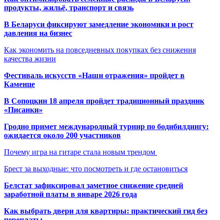
продукты, жильё, транспорт и связь
В Беларуси фиксируют замедление экономики и рост
давления на бизнес
Как экономить на повседневных покупках без снижения
качества жизни
Фестиваль искусств «Наши отражения» пройдет в
Каменце
В Сопоцкин 18 апреля пройдет традиционный праздник
«Писанки»
Гродно примет международный турнир по бодибилдингу:
ожидается около 200 участников
Почему игра на гитаре стала новым трендом
Брест за выходные: что посмотреть и где остановиться
Белстат зафиксировал заметное снижение средней
заработной платы в январе 2026 года
Как выбрать двери для квартиры: практический гид без
переплаты