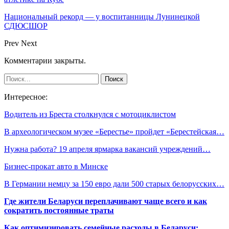
Национальный рекорд — у воспитанницы Лунинецкой
СДЮСШОР
Prev
Next
Комментарии закрыты.
Интересное:
Водитель из Бреста столкнулся с мотоциклистом
В археологическом музее «Берестье» пройдет «Берестейская…
Нужна работа? 19 апреля ярмарка вакансий учреждений…
Бизнес-прокат авто в Минске
В Германии немцу за 150 евро дали 500 старых белорусских…
Где жители Беларуси переплачивают чаще всего и как
сократить постоянные траты
Как оптимизировать семейные расходы в Беларуси: