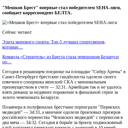
"Мешков Брест" впервые стал победителем SEHA-лиги,
сообщает корреспондент БЕЛТА.
Сейчас читают
Элита мирового спорта: Топ-5 лучших спортсменов,
которые…
Команда «Строитель» из Бреста стала чемпионом Беларуси
по…
Сегодня в решающем поединке на площадке "Сибур Арены" в
Санкт-Петербурге брестские гандболисты одолели своего
извечного соперника минский СКА с минимальным
преимуществом в счете — 32:31. Армейцам так и не удалось
взять реванш за недавнее поражение в финальной серии за
золото чемпионата Беларуси.
Позавчера в полуфиналах брестчане переиграли "Пермских
медведей" — 34:33, а минчане одолели бронзовых призеров
российского первенства "Чеховских медведей" с перевесом в
два мяча — 34:32. Сегодня в борьбе за бронзу подмосковный
клуб разгромил пермскую команду с разницей в 10 мячей —