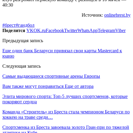
40:30
Источник:
onlinebrest.by
#брест
#гандбол
Поделится
VK
OK.ru
Facebook
Twitter
WhatsApp
Telegram
Viber
Предыдущая запись
Еще один банк Беларуси привязал свои карты Mastercard к
юаню
Следующая запись
Самые выдающиеся спортивные арены Европы
Вам также могут понравиться
Еще от автора
Элита мирового спорта: Топ-5 лучших спортсменов, которые
покоряют сердца
Команда «Строитель» из Бреста стала чемпионом Беларуси по
хоккею на траве среди…
Спортсменка из Бреста завоевала золото Гран-при по тяжелой
атлетике на Кубе