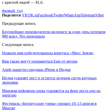
с красной икрой — $1,6.
#новый_год
Поделится
VK
OK.ru
Facebook
Twitter
WhatsApp
Telegram
Viber
Предыдущая запись
Крупнейшие производители видеоигр за один день потеряли
$80 млрд. Что произошло
Следующая запись
Назвали имя победительницы конкурса «Мисс Земля»
Вам также могут понравиться
Еще от автора
Apple нарастил продажи iPhone в Индии
Индия ускоряет рост и остается лидером среди крупных
экономик
Мировая инфляция снова ускоряется на фоне роста цен на
энергию
Фестиваль «Белорусские узоры» прошел 10–13 апреля в
Минске