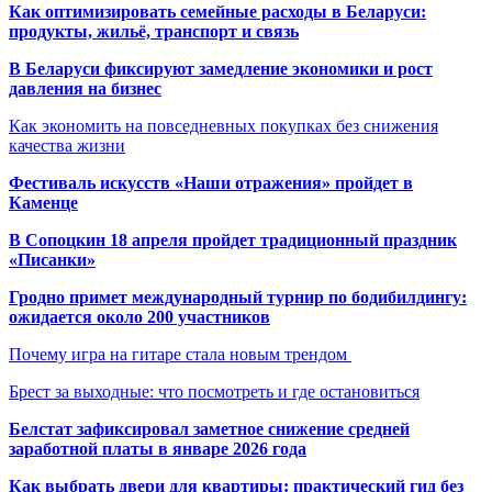
Как оптимизировать семейные расходы в Беларуси:
продукты, жильё, транспорт и связь
В Беларуси фиксируют замедление экономики и рост
давления на бизнес
Как экономить на повседневных покупках без снижения
качества жизни
Фестиваль искусств «Наши отражения» пройдет в
Каменце
В Сопоцкин 18 апреля пройдет традиционный праздник
«Писанки»
Гродно примет международный турнир по бодибилдингу:
ожидается около 200 участников
Почему игра на гитаре стала новым трендом
Брест за выходные: что посмотреть и где остановиться
Белстат зафиксировал заметное снижение средней
заработной платы в январе 2026 года
Как выбрать двери для квартиры: практический гид без