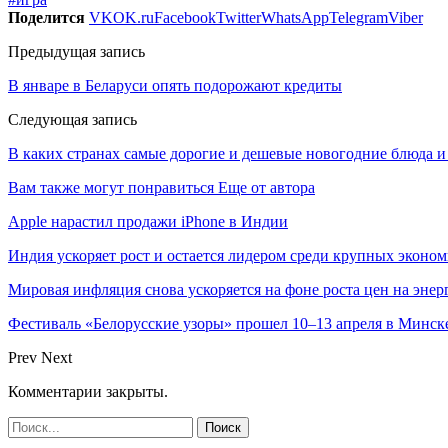
Поделится
VK
OK.ru
Facebook
Twitter
WhatsApp
Telegram
Viber
Предыдущая запись
В январе в Беларуси опять подорожают кредиты
Следующая запись
В каких странах самые дорогие и дешевые новогодние блюда и 
Вам также могут понравиться
Еще от автора
Apple нарастил продажи iPhone в Индии
Индия ускоряет рост и остается лидером среди крупных эконо
Мировая инфляция снова ускоряется на фоне роста цен на эне
Фестиваль «Белорусские узоры» прошел 10–13 апреля в Минск
Prev
Next
Комментарии закрыты.