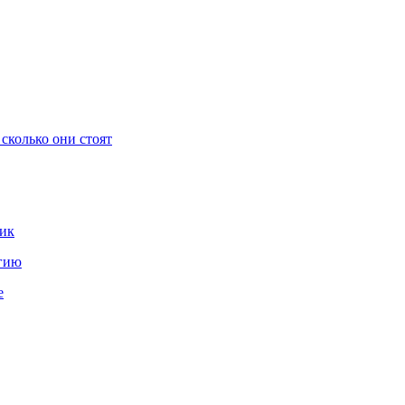
сколько они стоят
мик
ргию
е