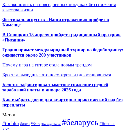
Как экономить на повседневных покупках без снижения
качества жизни
Фестиваль искусств «Наши отражения» пройдет в
Каменце
В Сопоцкин 18 апреля пройдет традиционный праздник
«Писанки»
Гродно примет международный турнир по бодибилдингу:
ожидается около 200 участников
Почему игра на гитаре стала новым трендом
Брест за выходные: что посмотреть и где остановиться
Белстат зафиксировал заметное снижение средней
заработной платы в январе 2026 года
Как выбрать двери для квартиры: практический гид без
переплаты
Метки
#беларусь
#tochka
#бизнес
#авто
#банк
#беларусбанк