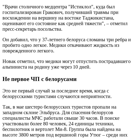
"Врачи столичного медцентра "Истиклол", куда был
госпитализирован Гракович, получивший травмы при
восхождении на вершину на востоке Таджикистана,
оценивают его состояние как средней тяжести", – отметил
пресс-секретарь посольства.
Он добавил, что у 37-летнего белоруса сломаны три ребра и
пробито одно легкое. Медики откачивают жидкость из
поврежденного легкого.
Новак отметил, что медики могут отпустить пострадавшего
альпиниста на родину уже через 10 дней.
Не первое ЧП с белорусами
Это не первый случай за последнее время, когда с
белорусскими туристами случаются неприятности.
Так, в мае шестеро белорусских туристов пропали на
западном склоне Эльбруса. Для спасения белорусов
специалисты МЧС работали свыше 30 часов. В поиске
участвовали более 80 человек, 24 единицы техники,
беспилотник и вертолет Ми-8. Группа была найдена на
высоте 3800 метров под вершиной горы Утюг – среди них