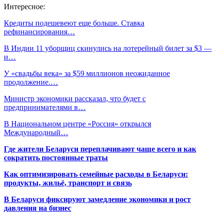
Интересное:
Кредиты подешевеют еще больше. Ставка
рефинансирования…
В Индии 11 уборщиц скинулись на лотерейный билет за $3 —
и…
У «свадьбы века» за $59 миллионов неожиданное
продолжение.…
Министр экономики рассказал, что будет с
предпринимателями в…
В Национальном центре «Россия» открылся
Международный…
Где жители Беларуси переплачивают чаще всего и как
сократить постоянные траты
Как оптимизировать семейные расходы в Беларуси:
продукты, жильё, транспорт и связь
В Беларуси фиксируют замедление экономики и рост
давления на бизнес