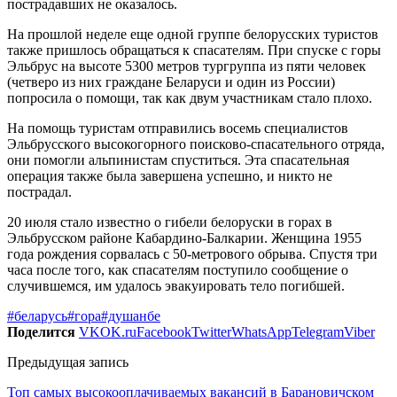
пострадавших не оказалось.
На прошлой неделе еще одной группе белорусских туристов
также пришлось обращаться к спасателям. При спуске с горы
Эльбрус на высоте 5300 метров тургруппа из пяти человек
(четверо из них граждане Беларуси и один из России)
попросила о помощи, так как двум участникам стало плохо.
На помощь туристам отправились восемь специалистов
Эльбрусского высокогорного поисково-спасательного отряда,
они помогли альпинистам спуститься. Эта спасательная
операция также была завершена успешно, и никто не
пострадал.
20 июля стало известно о гибели белоруски в горах в
Эльбрусском районе Кабардино-Балкарии. Женщина 1955
года рождения сорвалась с 50-метрового обрыва. Спустя три
часа после того, как спасателям поступило сообщение о
случившемся, им удалось эвакуировать тело погибшей.
#беларусь
#гора
#душанбе
Поделится
VK
OK.ru
Facebook
Twitter
WhatsApp
Telegram
Viber
Предыдущая запись
Топ самых высокооплачиваемых вакансий в Барановичском