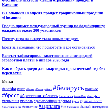
Фестиваль искусств «Наши отражения» пройдет в
Каменце
В Сопоцкин 18 апреля пройдет традиционный праздник
«Писанки»
Гродно примет международный турнир по бодибилдингу:
ожидается около 200 участников
Почему игра на гитаре стала новым трендом
Брест за выходные: что посмотреть и где остановиться
Белстат зафиксировал заметное снижение средней
заработной платы в январе 2026 года
Как выбрать двери для квартиры: практический гид без
переплаты
Метки
#беларусь
#tochka
#бизнес
#авто
#банк
#беларусбанк
#брест
#брестская_область
#гандбол
#вакансия
#волейбол
#германия
#деньга
#гибель
#дальнобойщик
#динамо_брест
#дети
#зарплата
#ип
#китай
#животное
#коммуналка
#драгоценность
#квартира