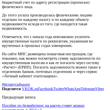
бюджетный счет по адресу регистрации (прописки)
физического лица.
До этого уплата производилась физическими лицами
отдельно по каждому налогу и по каждому объекту
недвижимости исходя из того, где находится такая
недвижимость.
Отмечается, что с начала года невозможно уплатить
имущественные налоги по реквизитам, указанным во
врученных в прошлых годах извещениях.
На сайте МНС размещена пошаговая инструкция, где
показано, как можно посмотреть сумму задолженности по
имущественным налогам и как ее погасить через систему
«Расчет» (ЕРИП). Погасить задолженность можно также в
отделениях банков, почтовых отделениях и через сервис
«Личный кабинет плательщика».
#беларусь
#налог
Поделится
VK
OK.ru
Facebook
Twitter
WhatsApp
Telegram
Viber
Предыдущая запись
Пособие по безработице: на какую сумму можно
рассчитывать в 2024 г.?