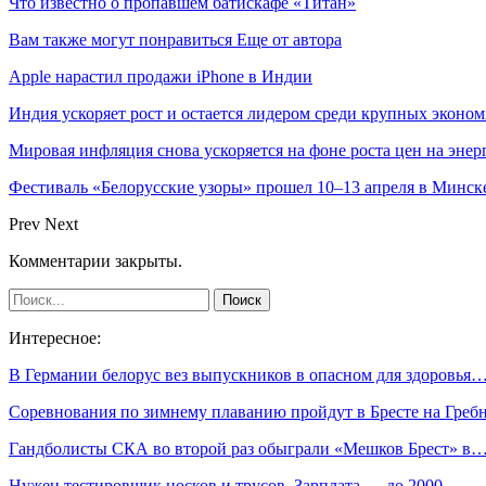
Что известно о пропавшем батискафе «Титан»
Вам также могут понравиться
Еще от автора
Apple нарастил продажи iPhone в Индии
Индия ускоряет рост и остается лидером среди крупных эконо
Мировая инфляция снова ускоряется на фоне роста цен на эне
Фестиваль «Белорусские узоры» прошел 10–13 апреля в Минск
Prev
Next
Комментарии закрыты.
Интересное:
В Германии белорус вез выпускников в опасном для здоровья
Соревнования по зимнему плаванию пройдут в Бресте на Гре
Гандболисты СКА во второй раз обыграли «Мешков Брест» в
Нужен тестировщик носков и трусов. Зарплата — до 2000…