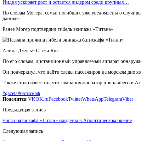
Индия ускоряет рост и остается лидером среди крупных…
По словам Могера, семьи погибших уже уведомлены о случивш
данные.
Ранее Могер подтвердил гибель экипажа «Титана».
Алина Джусь/«Газета.Ru»
По его словам, дистанционный управляемый аппарат обнаружил
Он подчеркнул, что найти следы пассажиров на морском дне я
Также стало известно, что компания-оператор пропавшего в А
#gazeta
#батискаф
Поделится
VK
OK.ru
Facebook
Twitter
WhatsApp
Telegram
Viber
Предыдущая запись
Части батискафа «Титан» найдены в Атлантическом океане
Следующая запись