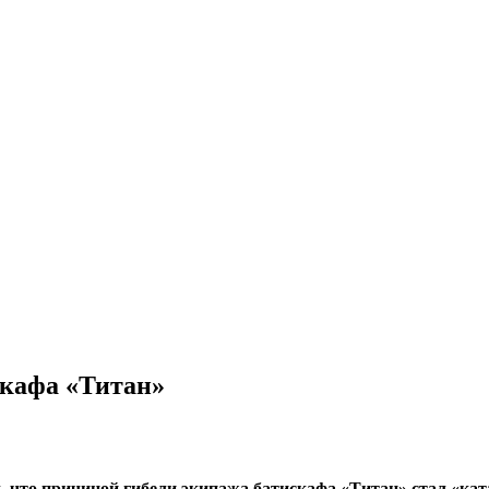
скафа «Титан»
что причиной гибели экипажа батискафа «Титан» стал «кат