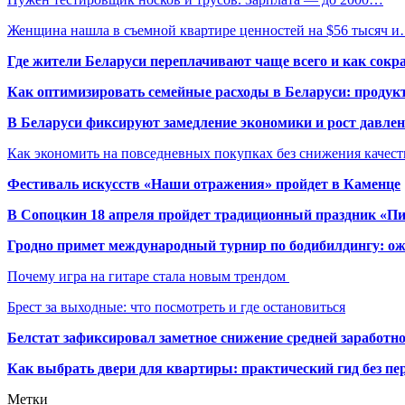
Женщина нашла в съемной квартире ценностей на $56 тысяч 
Где жители Беларуси переплачивают чаще всего и как сокр
Как оптимизировать семейные расходы в Беларуси: продукт
В Беларуси фиксируют замедление экономики и рост давлен
Как экономить на повседневных покупках без снижения качес
Фестиваль искусств «Наши отражения» пройдет в Каменце
В Сопоцкин 18 апреля пройдет традиционный праздник «П
Гродно примет международный турнир по бодибилдингу: ож
Почему игра на гитаре стала новым трендом
Брест за выходные: что посмотреть и где остановиться
Белстат зафиксировал заметное снижение средней заработно
Как выбрать двери для квартиры: практический гид без п
Метки