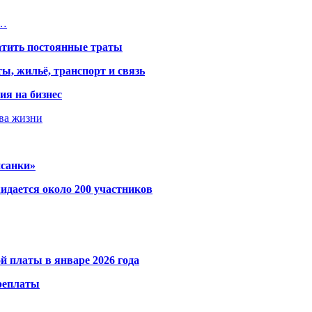
и…
атить постоянные траты
ы, жильё, транспорт и связь
ия на бизнес
тва жизни
исанки»
идается около 200 участников
й платы в январе 2026 года
ереплаты