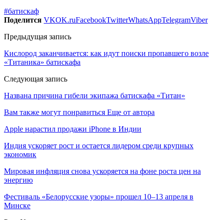
#батискаф
Поделится
VK
OK.ru
Facebook
Twitter
WhatsApp
Telegram
Viber
Предыдущая запись
Кислород заканчивается: как идут поиски пропавшего возле
«Титаника» батискафа
Следующая запись
Названа причина гибели экипажа батискафа «Титан»
Вам также могут понравиться
Еще от автора
Apple нарастил продажи iPhone в Индии
Индия ускоряет рост и остается лидером среди крупных
экономик
Мировая инфляция снова ускоряется на фоне роста цен на
энергию
Фестиваль «Белорусские узоры» прошел 10–13 апреля в
Минске