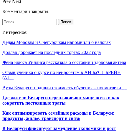
Prev
Next
Комментарии закрыты.
Интересное:
Дедам Морозам и Снегурочкам напомнили о налогах
Доллар дорожает на последних торгах 2022 года
Жена Брюса Уиллиса рассказала о состоянии здоровья актера
Отзыв ученика о курсе по нейросетям в АИ БУСТ БРЕЙН
(AI…
Вузы Беларуси подняли стоимость обучения – посмотрели,…
Где жители Беларуси переплачивают чаще всего и как
сократить постоянные траты
Как оптимизировать семейные расходы в Беларуси:
продукты, жильё, транспорт и связь
В Беларуси фиксируют замедление экономики и рост