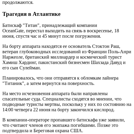
продолжаются.
Трагедия в Атлантике
Батискаф "Титан", принадлежащий компании
OceanGate, перестал выходить на связь в воскресенье, 18
июня, спустя час и 45 минут после погружения.
На борту аппарата находятся ее основатель Стоктон Раш,
ветеран глубоководных исследований из Франции Поль-Анри
Наржеоле, британский миллиардер и космический турист
Хамиш Хардинг, пакистанский бизнесмен Шахзада Давуд и
его сын Сулейман.
Планировалось, что они отправятся к обломкам лайнера
"Титаник", а затем вернутся на поверхность.
На место исчезновения аппарата были направлены
спасательные суда. Специалисты сходятся во мнении, что
подводные туристы мертвы, поскольку у них по состоянию на
14:00 четверга 22 июня на борту закончился кислород.
В компании-операторе пропавшего батискафа уже заявили,
что считают членов его экипажа погибшими. Позже это
подтвердила и Береговая охрана США.