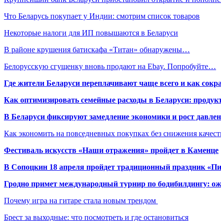
Что Беларусь покупает у Индии: смотрим список товаров
Некоторые налоги для ИП повышаются в Беларуси
В районе крушения батискафа «Титан» обнаружены…
Белорусскую сгущенку вновь продают на Ebay. Попробуйте…
Где жители Беларуси переплачивают чаще всего и как сокр
Как оптимизировать семейные расходы в Беларуси: продукт
В Беларуси фиксируют замедление экономики и рост давлен
Как экономить на повседневных покупках без снижения качес
Фестиваль искусств «Наши отражения» пройдет в Каменце
В Сопоцкин 18 апреля пройдет традиционный праздник «П
Гродно примет международный турнир по бодибилдингу: ож
Почему игра на гитаре стала новым трендом
Брест за выходные: что посмотреть и где остановиться