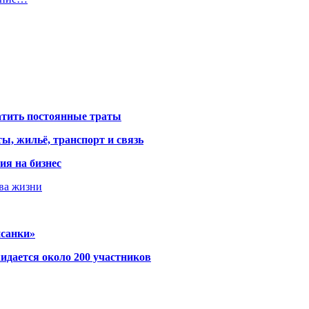
атить постоянные траты
ы, жильё, транспорт и связь
ия на бизнес
тва жизни
исанки»
идается около 200 участников