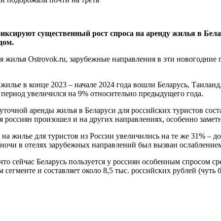
фиксируют существенный рост спроса на аренду жилья в Бел
дом.
 жилья Ostrovok.ru, зарубежные направления в эти новогодние 
и жилье в конце 2023 – начале 2024 года вошли Беларусь, Таила
т период увеличился на 9% относительно предыдущего года.
уточной аренды жилья в Беларуси для российских туристов соста
ля россиян произошел и на других направлениях, особенно замет
а жилье для туристов из России увеличились на те же 31% – до 
 ночи в отелях зарубежных направлений был вызван ослаблением
то сейчас Беларусь пользуется у россиян особенным спросом ср
 сегменте и составляет около 8,5 тыс. российских рублей (чуть б