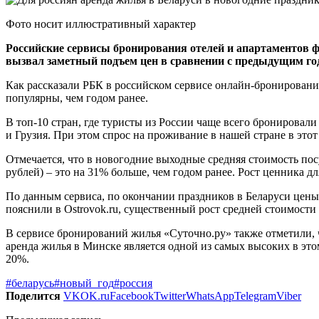
Фото носит иллюстративный характер
Российские сервисы бронирования отелей и апартаментов 
вызвал заметный подъем цен в сравнении с предыдущим го
Как рассказали РБК в российском сервисе онлайн-бронирования
популярны, чем годом ранее.
В топ-10 стран, где туристы из России чаще всего бронировал
и Грузия. При этом спрос на проживание в нашей стране в это
Отмечается, что в новогодние выходные средняя стоимость пос
рублей) – это на 31% больше, чем годом ранее. Рост ценника д
По данным сервиса, по окончании праздников в Беларуси цены н
пояснили в Ostrovok.ru, существенный рост средней стоимости
В сервисе бронирований жилья «Суточно.ру» также отметили, ч
аренда жилья в Минске является одной из самых высоких в этом
20%.
#беларусь
#новый_год
#россия
Поделится
VK
OK.ru
Facebook
Twitter
WhatsApp
Telegram
Viber