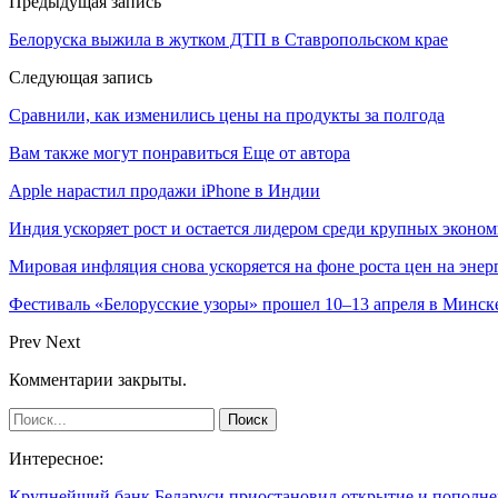
Предыдущая запись
Белоруска выжила в жутком ДТП в Ставропольском крае
Следующая запись
Сравнили, как изменились цены на продукты за полгода
Вам также могут понравиться
Еще от автора
Apple нарастил продажи iPhone в Индии
Индия ускоряет рост и остается лидером среди крупных эконо
Мировая инфляция снова ускоряется на фоне роста цен на эне
Фестиваль «Белорусские узоры» прошел 10–13 апреля в Минск
Prev
Next
Комментарии закрыты.
Интересное:
Крупнейший банк Беларуси приостановил открытие и пополн