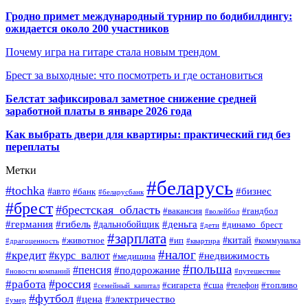
Гродно примет международный турнир по бодибилдингу:
ожидается около 200 участников
Почему игра на гитаре стала новым трендом
Брест за выходные: что посмотреть и где остановиться
Белстат зафиксировал заметное снижение средней
заработной платы в январе 2026 года
Как выбрать двери для квартиры: практический гид без
переплаты
Метки
#беларусь
#tochka
#бизнес
#авто
#банк
#беларусбанк
#брест
#брестская_область
#гандбол
#вакансия
#волейбол
#германия
#деньга
#гибель
#дальнобойщик
#динамо_брест
#дети
#зарплата
#ип
#китай
#животное
#коммуналка
#драгоценность
#квартира
#налог
#кредит
#курс_валют
#недвижимость
#медицина
#польша
#пенсия
#подорожание
#новости компаний
#путешествие
#россия
#работа
#сигарета
#сша
#телефон
#топливо
#семейный_капитал
#футбол
#цена
#электричество
#умер