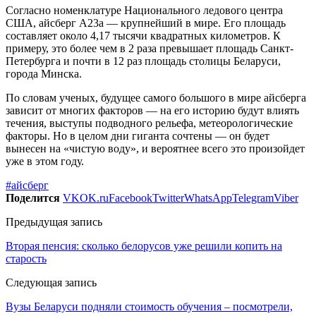
Согласно номенклатуре Национального ледового центра
США, айсберг А23а — крупнейший в мире. Его площадь
составляет около 4,17 тысячи квадратных километров. К
примеру, это более чем в 2 раза превышает площадь Санкт-
Петербурга и почти в 12 раз площадь столицы Беларуси,
города Минска.
По словам ученых, будущее самого большого в мире айсберга
зависит от многих факторов — на его историю будут влиять
течения, выступы подводного рельефа, метеорологические
факторы. Но в целом дни гиганта сочтены — он будет
вынесен на «чистую воду», и вероятнее всего это произойдет
уже в этом году.
#айсберг
Поделится
VK
OK.ru
Facebook
Twitter
WhatsApp
Telegram
Viber
Предыдущая запись
Вторая пенсия: сколько белорусов уже решили копить на
старость
Следующая запись
Вузы Беларуси подняли стоимость обучения – посмотрели,