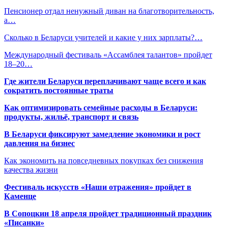
Пенсионер отдал ненужный диван на благотворительность,
а…
Сколько в Беларуси учителей и какие у них зарплаты?…
Международный фестиваль «Ассамблея талантов» пройдет
18–20…
Где жители Беларуси переплачивают чаще всего и как
сократить постоянные траты
Как оптимизировать семейные расходы в Беларуси:
продукты, жильё, транспорт и связь
В Беларуси фиксируют замедление экономики и рост
давления на бизнес
Как экономить на повседневных покупках без снижения
качества жизни
Фестиваль искусств «Наши отражения» пройдет в
Каменце
В Сопоцкин 18 апреля пройдет традиционный праздник
«Писанки»