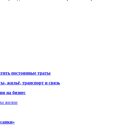
атить постоянные траты
ы, жильё, транспорт и связь
ия на бизнес
тва жизни
исанки»