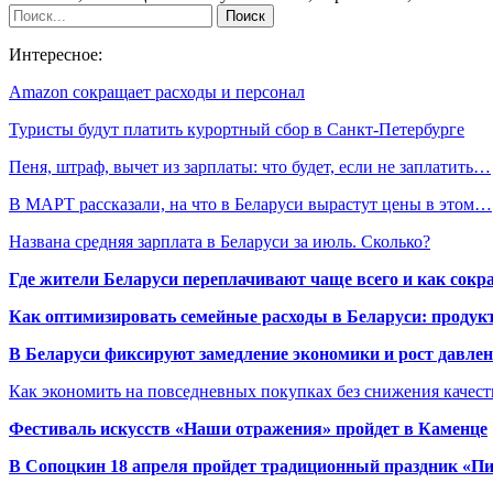
Интересное:
Amazon сокращает расходы и персонал
Туристы будут платить курортный сбор в Санкт-Петербурге
Пеня, штраф, вычет из зарплаты: что будет, если не заплатить…
В МАРТ рассказали, на что в Беларуси вырастут цены в этом…
Названа средняя зарплата в Беларуси за июль. Сколько?
Где жители Беларуси переплачивают чаще всего и как сокр
Как оптимизировать семейные расходы в Беларуси: продукт
В Беларуси фиксируют замедление экономики и рост давлен
Как экономить на повседневных покупках без снижения качес
Фестиваль искусств «Наши отражения» пройдет в Каменце
В Сопоцкин 18 апреля пройдет традиционный праздник «П