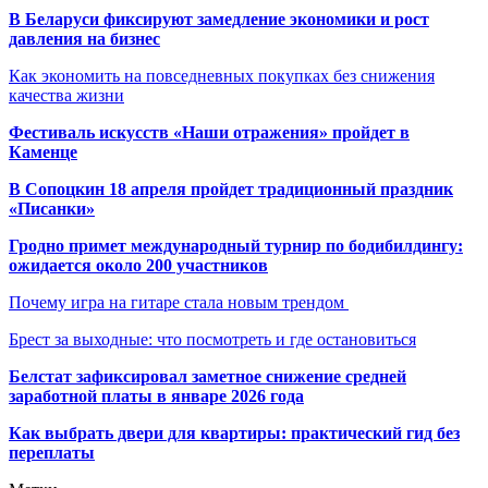
В Беларуси фиксируют замедление экономики и рост
давления на бизнес
Как экономить на повседневных покупках без снижения
качества жизни
Фестиваль искусств «Наши отражения» пройдет в
Каменце
В Сопоцкин 18 апреля пройдет традиционный праздник
«Писанки»
Гродно примет международный турнир по бодибилдингу:
ожидается около 200 участников
Почему игра на гитаре стала новым трендом
Брест за выходные: что посмотреть и где остановиться
Белстат зафиксировал заметное снижение средней
заработной платы в январе 2026 года
Как выбрать двери для квартиры: практический гид без
переплаты