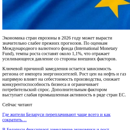
Экономика стран еврозоны в 2026 году может вырасти
значительно слабее прежних прогнозов. По оценкам
Международного валютного фонда (
International Monetary
Fund
), темпы роста составят около 1,1%, что отражает
усиливающееся давление со стороны внешних факторов.
Ключевой причиной замедления остается зависимость
региона от импорта энергоносителей. Рост цен на нефть и газ
напрямую влияет на себестоимость производства, снижает
конкурентоспособность бизнеса и ограничивает
потребительский спрос. Дополнительным фактором
выступает слабая промышленная активность в ряде стран ЕС.
Сейчас читают
Где жители Беларуси переплачивают чаще всего и как
сократить…
В Беларуси фиксируют замедление экономики и рост