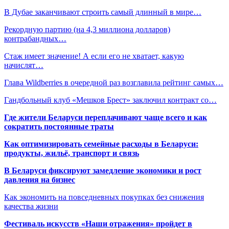
В Дубае заканчивают строить самый длинный в мире…
Рекордную партию (на 4,3 миллиона долларов)
контрабандных…
Стаж имеет значение! А если его не хватает, какую
начислят…
Глава Wildberries в очередной раз возглавила рейтинг самых…
Гандбольный клуб «Мешков Брест» заключил контракт со…
Где жители Беларуси переплачивают чаще всего и как
сократить постоянные траты
Как оптимизировать семейные расходы в Беларуси:
продукты, жильё, транспорт и связь
В Беларуси фиксируют замедление экономики и рост
давления на бизнес
Как экономить на повседневных покупках без снижения
качества жизни
Фестиваль искусств «Наши отражения» пройдет в