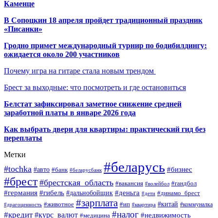
Каменце
В Сопоцкин 18 апреля пройдет традиционный праздник
«Писанки»
Гродно примет международный турнир по бодибилдингу:
ожидается около 200 участников
Почему игра на гитаре стала новым трендом
Брест за выходные: что посмотреть и где остановиться
Белстат зафиксировал заметное снижение средней
заработной платы в январе 2026 года
Как выбрать двери для квартиры: практический гид без
переплаты
Метки
#беларусь
#tochka
#бизнес
#авто
#банк
#беларусбанк
#брест
#брестская_область
#гандбол
#вакансия
#волейбол
#германия
#деньга
#гибель
#дальнобойщик
#динамо_брест
#дети
#зарплата
#ип
#китай
#животное
#коммуналка
#драгоценность
#квартира
#налог
#кредит
#курс_валют
#недвижимость
#медицина