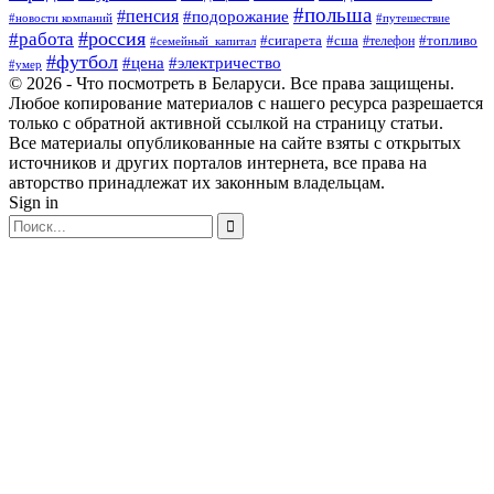
#польша
#пенсия
#подорожание
#новости компаний
#путешествие
#россия
#работа
#сигарета
#сша
#телефон
#топливо
#семейный_капитал
#футбол
#цена
#электричество
#умер
© 2026 - Что посмотреть в Беларуси. Все права защищены.
Любое копирование материалов с нашего ресурса разрешается
только с обратной активной ссылкой на страницу статьи.
Все материалы опубликованные на сайте взяты с открытых
источников и других порталов интернета, все права на
авторство принадлежат их законным владельцам.
Sign in