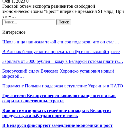
Фев 1, 2023
0
Годовой объем экспорта резидентов свободной
экономической зоны "Брест" впервые превысил $1 млрд. При
этом…
Интересное:
Школьница написала такой список подарков, что он стал…
В Альпах белорус хотел проехать на бусе по лыжной трассе
Зарплата от 3000 рублей – кому в Беларуси готовы платить…
Белорусский силач Вячеслав Хоронеко установил новый
мировой…
Парламент Польши поддержал вступление Украины в НАТО
Где жители Беларуси переплачивают чаще всего и как
сократить постоянные траты
Как оптимизировать семейные расходы в Беларуси:
продукты, жильё, транспорт и связь
В Беларуси фиксируют замедление экономики и рост