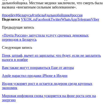
дальнобойщика. Местные медики заключили, что смерть была
вызвана «внезапным сильным заболеванием».
#mogilev
#беларусь
#гибель
#дальнобойщик
#россия
Поделится
VK
OK.ru
Facebook
Twitter
WhatsApp
Telegram
Viber
Предыдущая запись
«Почта России» запустила услугу срочных денежных
переводов в Беларусь
Следующая запись
Пеня, штраф, вычет из зарплаты: что будет, если не заплатить
налоги в ноябре
Вам также могут понравиться
Еще от автора
Apple нарастил продажи iPhone в Индии
Индия ускоряет рост и остается лидером среди крупных
экономик
Мировая инфляция снова ускоряется на фоне роста цен на
энергию