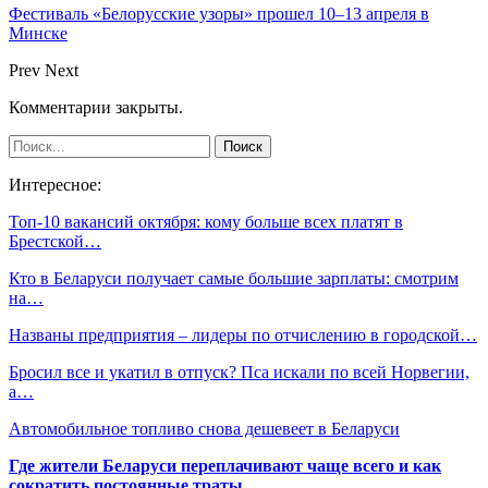
Фестиваль «Белорусские узоры» прошел 10–13 апреля в
Минске
Prev
Next
Комментарии закрыты.
Интересное:
Топ-10 вакансий октября: кому больше всех платят в
Брестской…
Кто в Беларуси получает самые большие зарплаты: смотрим
на…
Названы предприятия – лидеры по отчислению в городской…
Бросил все и укатил в отпуск? Пса искали по всей Норвегии,
а…
Автомобильное топливо снова дешевеет в Беларуси
Где жители Беларуси переплачивают чаще всего и как
сократить постоянные траты