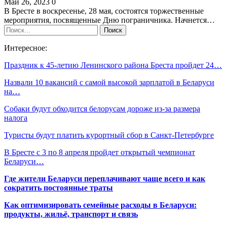
Май 26, 2023
0
В Бресте в воскресенье, 28 мая, состоятся торжественные
мероприятия, посвященные Дню пограничника. Начнется…
Интересное:
Праздник к 45-летию Ленинского района Бреста пройдет 24…
Назвали 10 вакансий с самой высокой зарплатой в Беларуси
на…
Собаки будут обходится белорусам дороже из-за размера
налога
Туристы будут платить курортный сбор в Санкт-Петербурге
В Бресте с 3 по 8 апреля пройдет открытый чемпионат
Беларуси…
Где жители Беларуси переплачивают чаще всего и как
сократить постоянные траты
Как оптимизировать семейные расходы в Беларуси:
продукты, жильё, транспорт и связь