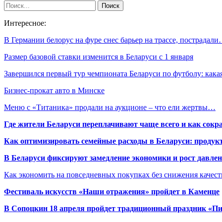
Интересное:
В Германии белорус на фуре снес барьер на трассе, пострадал
Размер базовой ставки изменится в Беларуси с 1 января
Завершился первый тур чемпионата Беларуси по футболу: как
Бизнес-прокат авто в Минске
Меню с «Титаника» продали на аукционе – что ели жертвы…
Где жители Беларуси переплачивают чаще всего и как сокр
Как оптимизировать семейные расходы в Беларуси: продукт
В Беларуси фиксируют замедление экономики и рост давлен
Как экономить на повседневных покупках без снижения качес
Фестиваль искусств «Наши отражения» пройдет в Каменце
В Сопоцкин 18 апреля пройдет традиционный праздник «П