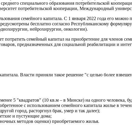
и среднего специального образования потребительской кооперац
ниверситет потребительской кооперации, Международный униве
ьзования семейного капитала. С 1 января 2022 года его можно 
предусмотрены бесплатно согласно Республиканскому формуляр
рдиохирургии, нейрохирургии, онкологии).
удет потратить семейный капитал на приобретение для членов с
товаров, предназначенных для социальной реабилитации и интег
капитала. Власти приняли такое решение "с целью более взвеше
менее 5 "квадратов" (10 кв.м – в Минске) на одного человека, б
обретенное с использованием семейного капитала жилье в течени
другой город, расторгнул брак, умер и так далее);
ветхие и пустующие дома;
ыночных методов оценки) приобретаемого жилья.