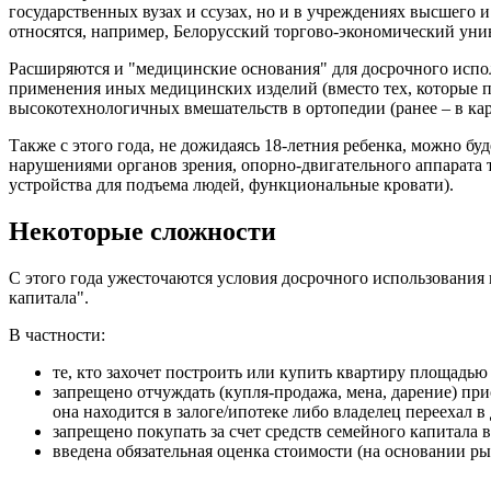
государственных вузах и ссузах, но и в учреждениях высшего 
относятся, например, Белорусский торгово-экономический у
Расширяются и "медицинские основания" для досрочного испол
применения иных медицинских изделий (вместо тех, которые 
высокотехнологичных вмешательств в ортопедии (ранее – в ка
Также с этого года, не дожидаясь 18-летния ребенка, можно б
нарушениями органов зрения, опорно-двигательного аппарата 
устройства для подъема людей, функциональные кровати).
Некоторые сложности
С этого года ужесточаются условия досрочного использования 
капитала".
В частности:
те, кто захочет построить или купить квартиру площадью 
запрещено отчуждать (купля-продажа, мена, дарение) при
она находится в залоге/ипотеке либо владелец переехал в 
запрещено покупать за счет средств семейного капитала 
введена обязательная оценка стоимости (на основании р