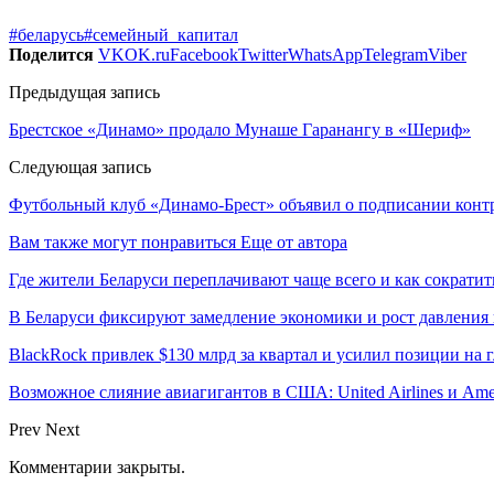
#беларусь
#семейный_капитал
Поделится
VK
OK.ru
Facebook
Twitter
WhatsApp
Telegram
Viber
Предыдущая запись
Брестское «Динамо» продало Мунаше Гаранангу в «Шериф»
Следующая запись
Футбольный клуб «Динамо-Брест» объявил о подписании контр
Вам также могут понравиться
Еще от автора
Где жители Беларуси переплачивают чаще всего и как сократи
В Беларуси фиксируют замедление экономики и рост давления 
BlackRock привлек $130 млрд за квартал и усилил позиции на
Возможное слияние авиагигантов в США: United Airlines и Ame
Prev
Next
Комментарии закрыты.