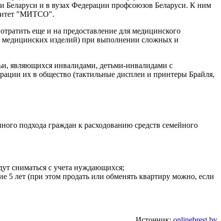
ии Беларуси и в вузах Федерации профсоюзов Беларуси. К ним
рситет "МИТСО".
потратить еще и на предоставление для медицинского
у медицинских изделий) при выполнении сложных и
емьи, являющихся инвалидами, детьми-инвалидами с
рации их в общество (тактильные дисплеи и принтеры Брайля,
нного подхода граждан к расходованию средств семейного
удут сниматься с учета нуждающихся;
е 5 лет (при этом продать или обменять квартиру можно, если
Источник:
onlinebrest.by