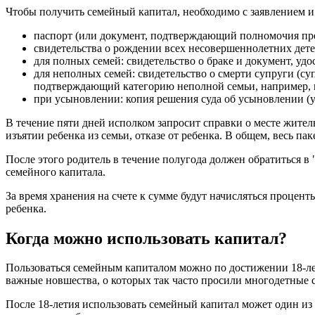
Чтобы получить семейный капитал, необходимо с заявлением и 
паспорт (или документ, подтверждающий полномочия пред
свидетельства о рождении всех несовершеннолетних дете
для полных семей: свидетельство о браке и документ, уд
для неполных семей: свидетельство о смерти супруги (су
подтверждающий категорию неполной семьи, например, па
при усыновлении: копия решения суда об усыновлении (у
В течение пяти дней исполком запросит справки о месте жите
изъятии ребенка из семьи, отказе от ребенка. В общем, весь па
После этого родитель в течение полугода должен обратиться в 
семейного капитала.
За время хранения на счете к сумме будут начисляться процен
ребенка.
Когда можно использовать капитал?
Пользоваться семейным капиталом можно по достижении 18-лети
важные новшества, о которых так часто просили многодетные с
После 18-летия использовать семейный капитал может один из 