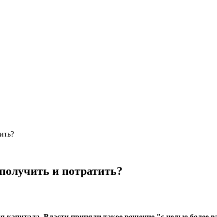
ить?
 получить и потратить?
я капитала. Власти приняли такое решение "с целью более в