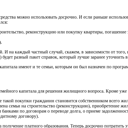
средства можно использовать досрочно. И если раньше использо
лся:
роительство, реконструкцию или покупку квартиры, погашение
.
й. И на каждый частный случай, скажем, в зависимости от того
 будет разный пакет справок, который лучше заранее уточнить 
 капитала имеют и те семьи, которым он был назначен по програ
семейного капитала для решения жилищного вопроса. Кроме уж
е такой покупки гражданин становится собственником всего жил
лена семьи на строительство (реконструкцию), приобретение жил
анками по договорам о переводе долга, о приеме задолженности 
едитному договору).
получение платного образования. Теперь досрочно потратить эт