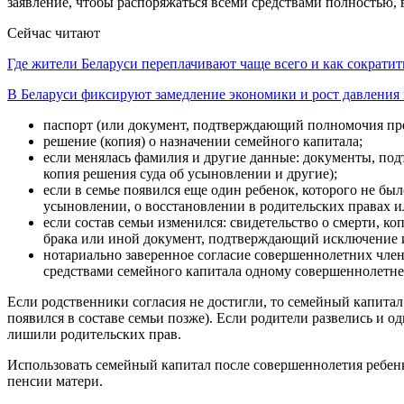
заявление, чтобы распоряжаться всеми средствами полностью,
Сейчас читают
Где жители Беларуси переплачивают чаще всего и как сократи
В Беларуси фиксируют замедление экономики и рост давлени
паспорт (или документ, подтверждающий полномочия пред
решение (копия) о назначении семейного капитала;
если менялась фамилия и другие данные: документы, под
копия решения суда об усыновлении и другие);
если в семье появился еще один ребенок, которого не бы
усыновлении, о восстановлении в родительских правах 
если состав семьи изменился: свидетельство о смерти, к
брака или иной документ, подтверждающий исключение из
нотариально заверенное согласие совершеннолетних член
средствами семейного капитала одному совершеннолетнем
Если родственники согласия не достигли, то семейный капитал 
появился в составе семьи позже). Если родители развелись и од
лишили родительских прав.
Использовать семейный капитал после совершеннолетия ребен
пенсии матери.