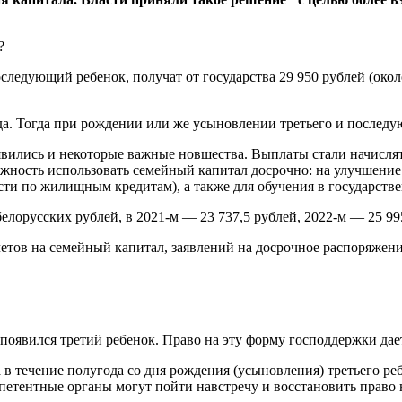
последующий ребенок, получат от государства 29 950 рублей (ок
да. Тогда при рождении или же усыновлении третьего и последу
оявились и некоторые важные новшества. Выплаты стали начисля
ожность использовать семейный капитал досрочно: на улучшени
и по жилищным кредитам), а также для обучения в государствен
белорусских рублей, в 2021-м — 23 737,5 рублей, 2022-м — 25 99
четов на семейный капитал, заявлений на досрочное распоряжени
появился третий ребенок. Право на эту форму господдержки дает
 в течение полугода со дня рождения (усыновления) третьего ре
омпетентные органы могут пойти навстречу и восстановить право