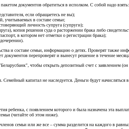
пакетом документов обратиться в исполком. С собой надо взять:
ставителя, если обращаетесь не вы);
й, учитываемых в составе семьи;
остоверяющий личность супруга (супруги);
пруга), копия решения суда о расторжении брака либо свидетель
спорт, в котором нет отметки о регистрации брака);
дочерении).
льства и составе семьи, информацию о детях. Проверят также и
кет документов перепроверят и вынесут решение в течение месяца
"Беларусбанк", чтобы открыть депозитный счет с заявлением (он 
ты. Семейный капитал не наследуется. Деньги будут начисляться
я ребенка, с появлением которого и была назначена эта выплат
емьи (читайте об этом ниже).
членов семьи или же все – сумма разделится на каждого в равны