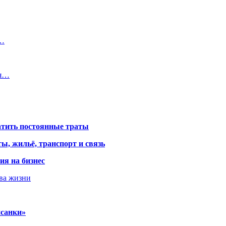
и…
ая…
атить постоянные траты
ы, жильё, транспорт и связь
ия на бизнес
тва жизни
исанки»