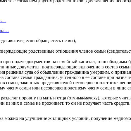
 вместе с согласием других родственников. Для заявления необ
ть…
я на…
ставителя, если обращаетесь не вы);
тверждающие родственные отношения членов семьи (свидетельств
ло при подаче документов на семейный капитал, то необходимы б
или иные документы, подтверждающие включение в состав семьи
опия решения суда об объявлении гражданина умершим, о призна
 состава семьи гражданина, учтенного в ее составе при назнач
ов семьи, законных представителей несовершеннолетних членов
у члену семьи или несовершеннолетнему члену семьи в лице ег
разделят поровну на мать и отца (отчима/мачеху), которые учиты
ин из них в семье не проживает, то он не получает часть средств
ка можно на улучшение жилищных условий, получение медпомощ