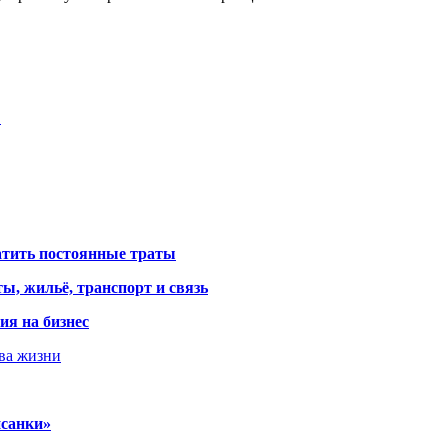
…
атить постоянные траты
ы, жильё, транспорт и связь
ия на бизнес
тва жизни
исанки»