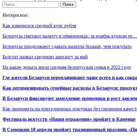
Интересное:
Как изменился средний курс рубля
Белорусы сметают валюту в обменниках: за ноябрь купили ее
Белорусы продолжают сдавать валюты больше, чем покупать
Белстат назвал среднюю зарплату за май
На какие деньги жила средняя белорусская семья в 2022 году
Где жители Беларуси переплачивают чаще всего и как сокр
Как оптимизировать семейные расходы в Беларуси: продукт
В Беларуси фиксируют замедление экономики и рост давлен
Как экономить на повседневных покупках без снижения качес
Фестиваль искусств «Наши отражения» пройдет в Каменце
В Сопоцкин 18 апреля пройдет традиционный праздник «П