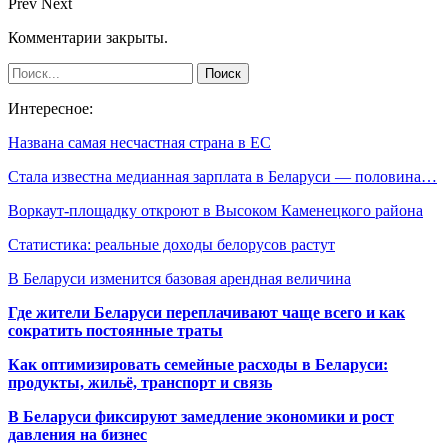
Prev
Next
Комментарии закрыты.
Интересное:
Названа самая несчастная страна в ЕС
Стала известна медианная зарплата в Беларуси — половина…
Воркаут-площадку откроют в Высоком Каменецкого района
Статистика: реальные доходы белорусов растут
В Беларуси изменится базовая арендная величина
Где жители Беларуси переплачивают чаще всего и как
сократить постоянные траты
Как оптимизировать семейные расходы в Беларуси:
продукты, жильё, транспорт и связь
В Беларуси фиксируют замедление экономики и рост
давления на бизнес