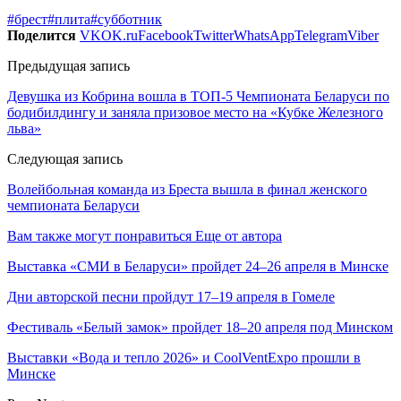
#брест
#плита
#субботник
Поделится
VK
OK.ru
Facebook
Twitter
WhatsApp
Telegram
Viber
Предыдущая запись
Девушка из Кобрина вошла в ТОП-5 Чемпионата Беларуси по
бодибилдингу и заняла призовое место на «Кубке Железного
льва»
Следующая запись
Волейбольная команда из Бреста вышла в финал женского
чемпионата Беларуси
Вам также могут понравиться
Еще от автора
Выставка «СМИ в Беларуси» пройдет 24–26 апреля в Минске
Дни авторской песни пройдут 17–19 апреля в Гомеле
Фестиваль «Белый замок» пройдет 18–20 апреля под Минском
Выставки «Вода и тепло 2026» и CoolVentExpo прошли в
Минске