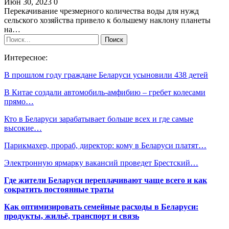
Июн 30, 2023
0
Перекачивание чрезмерного количества воды для нужд
сельского хозяйства привело к большему наклону планеты
на…
Интересное:
В прошлом году граждане Беларуси усыновили 438 детей
В Китае создали автомобиль-амфибию – гребет колесами
прямо…
Кто в Беларуси зарабатывает больше всех и где самые
высокие…
Парикмахер, прораб, директор: кому в Беларуси платят…
Электронную ярмарку вакансий проведет Брестский…
Где жители Беларуси переплачивают чаще всего и как
сократить постоянные траты
Как оптимизировать семейные расходы в Беларуси:
продукты, жильё, транспорт и связь