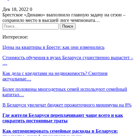
Дек 18, 2022
0
Брестское «Динамо» выполнило главную задачу на сезон –
сохранило место в высшей лиге чемпионата…
Интересное:
Цены на квартиры в Бресте: как они изменились
Стоимость обучения в вузах Беларуси существенно вырастет –
…
Как дела с кредитами на недвижимость? Смотрим
актуальные…
Более половины многодетных семей используют семейный
капитал…
В Беларуси увеличат бюджет прожиточного минимума на 8%
Где жители Беларуси переплачивают чаще всего и как
сократить постоянные траты
Как оптимизировать семейные расходы в Беларуси: