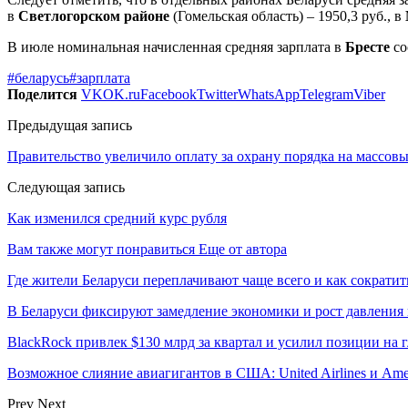
в
Светлогорском районе
(Гомельская область) – 1950,3 руб., в
В июле номинальная начисленная средняя зарплата в
Бресте
со
#беларусь
#зарплата
Поделится
VK
OK.ru
Facebook
Twitter
WhatsApp
Telegram
Viber
Предыдущая запись
Правительство увеличило оплату за охрану порядка на массов
Следующая запись
Как изменился средний курс рубля
Вам также могут понравиться
Еще от автора
Где жители Беларуси переплачивают чаще всего и как сократи
В Беларуси фиксируют замедление экономики и рост давления 
BlackRock привлек $130 млрд за квартал и усилил позиции на
Возможное слияние авиагигантов в США: United Airlines и Ame
Prev
Next