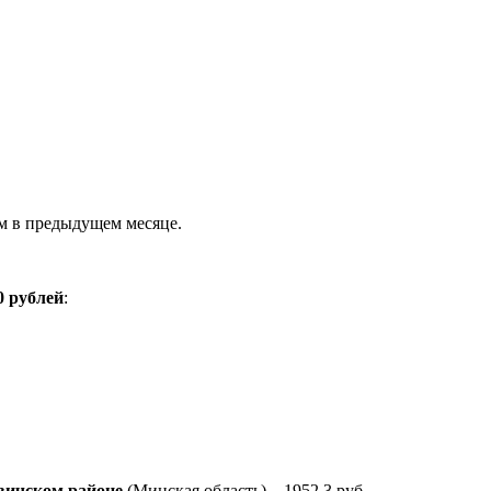
чем в предыдущем месяце.
0 рублей
:
вичском районе
(Минская область) – 1952,3 руб.,