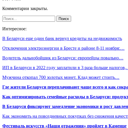
Комментарии закрыты.
Интересное:
В Беларуси еще один банк вернул кредиты на недвижимость
Отключения электроэнергии в Бресте и районе 8-11 ноября:…
Водитель дальнобойщик из Беларуси: европейцы повально…
ИП в Беларуси в 2022 году заплатили в 3 раза больше налогов
Мужчина откопал 700 золотых монет. Клад может стоить…
Где жители Беларуси переплачивают чаще всего и как сокр
Как оптимизировать семейные расходы в Беларуси: продукт
В Беларуси фиксируют замедление экономики и рост давлен
Как экономить на повседневных покупках без снижения качес
Фестиваль искусств «Наши отражения» пройдет в Каменце