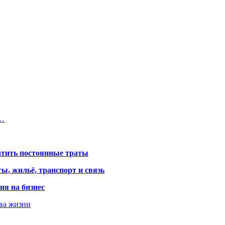
,…
атить постоянные траты
ы, жильё, транспорт и связь
ия на бизнес
тва жизни