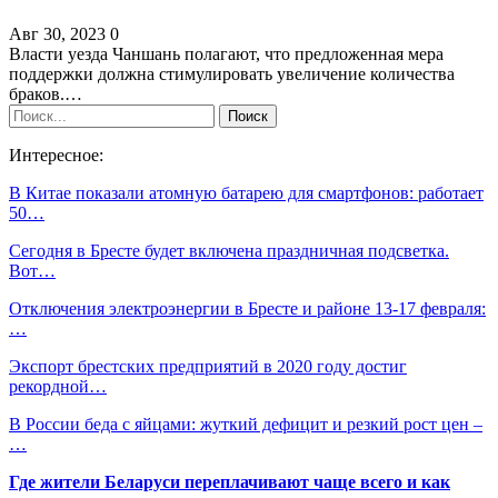
Авг 30, 2023
0
Власти уезда Чаншань полагают, что предложенная мера
поддержки должна стимулировать увеличение количества
браков.…
Интересное:
В Китае показали атомную батарею для смартфонов: работает
50…
Сегодня в Бресте будет включена праздничная подсветка.
Вот…
Отключения электроэнергии в Бресте и районе 13-17 февраля:
…
Экспорт брестских предприятий в 2020 году достиг
рекордной…
В России беда с яйцами: жуткий дефицит и резкий рост цен –
…
Где жители Беларуси переплачивают чаще всего и как