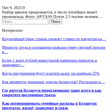
Окт 9, 2023
0
Разбор завалов продолжается, а число погибших может
увеличиться. Фото: AP/TASS Почти 2,5 тысячи человек…
Интересное:
Крупнейший банк страны снижает ставки по кредитам на…
Министр труда и соцзащиты назвала сумму средней пенсии
в…
Более 1 млрд рублей инвестиций намерены привлечь в
экономику…
Когда предприятия будут платить налог на прибыль 25%
Как меняются денежные доходы белорусов? Рассказали в…
Где жители Беларуси переплачивают чаще всего и как
сократить постоянные траты
Как оптимизировать семейные расходы в Беларуси:
продукты, жильё, транспорт и связь