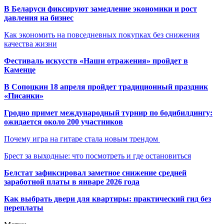
В Беларуси фиксируют замедление экономики и рост
давления на бизнес
Как экономить на повседневных покупках без снижения
качества жизни
Фестиваль искусств «Наши отражения» пройдет в
Каменце
В Сопоцкин 18 апреля пройдет традиционный праздник
«Писанки»
Гродно примет международный турнир по бодибилдингу:
ожидается около 200 участников
Почему игра на гитаре стала новым трендом
Брест за выходные: что посмотреть и где остановиться
Белстат зафиксировал заметное снижение средней
заработной платы в январе 2026 года
Как выбрать двери для квартиры: практический гид без
переплаты