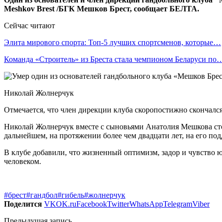
Meshkov Brest /БГК Мешков Брест, сообщает БЕЛТА.
Сейчас читают
Элита мирового спорта: Топ-5 лучших спортсменов, которые…
Команда «Строитель» из Бреста стала чемпионом Беларуси по
Николай Жолнерчук
Отмечается, что член дирекции клуба скоропостижно скончался
Николай Жолнерчук вместе с сыновьями Анатолия Мешкова стоя
дальнейшем, на протяжении более чем двадцати лет, на его по
В клубе добавили, что жизненный оптимизм, задор и чувство ю
человеком.
#брест
#гандбол
#гибель
#жолнерчук
Поделится
VK
OK.ru
Facebook
Twitter
WhatsApp
Telegram
Viber
Предыдущая запись