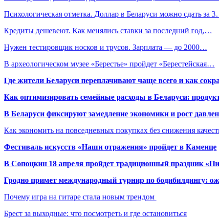
Психологическая отметка. Доллар в Беларуси можно сдать за 
Кредиты дешевеют. Как менялись ставки за последний год,…
Нужен тестировщик носков и трусов. Зарплата — до 2000…
В археологическом музее «Берестье» пройдет «Берестейская…
Где жители Беларуси переплачивают чаще всего и как сокр
Как оптимизировать семейные расходы в Беларуси: продукт
В Беларуси фиксируют замедление экономики и рост давлен
Как экономить на повседневных покупках без снижения качес
Фестиваль искусств «Наши отражения» пройдет в Каменце
В Сопоцкин 18 апреля пройдет традиционный праздник «П
Гродно примет международный турнир по бодибилдингу: ож
Почему игра на гитаре стала новым трендом
Брест за выходные: что посмотреть и где остановиться