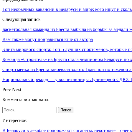
Топ необычных вакансий в Беларуси и мире: кого ищут и сколь
Следующая запись
Баскетбольная команда из Бреста выбыла из борьбы за медали 
Вам также могут понравиться
Еще от автора
Элита мирового спорта: Топ-5 лучших спортсменов, которые п
Команда «Строитель» из Бреста стала чемпионом Беларуси по 
Спортсменка из Бреста завоевала золото Гран-при по тяжелой а
Национальный рекорд — у воспитанницы Лунинецкой СДЮ
Prev
Next
Комментарии закрыты.
Интересное:
В Беларуси в декабре подорожают сигареты, некоторые – очен