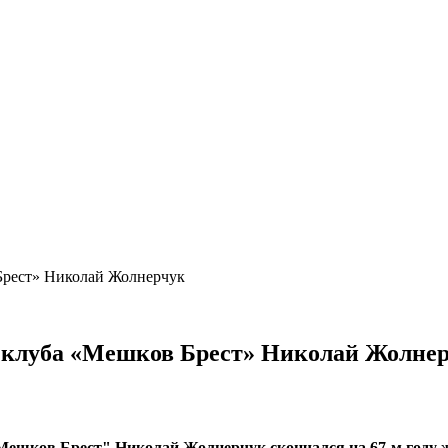
 Брест» Николай Жолнерчук
го клуба «Мешков Брест» Николай Жолне
"Мешков Брест" Николай Жолнерчук скончался на 67-м году 