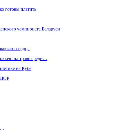
ко готовы платить
женского чемпионата Беларуси
окоряют сердца
хоккею на траве среди…
тлетике на Кубе
СШОР
ь…