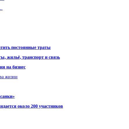
3…
атить постоянные траты
ы, жильё, транспорт и связь
ия на бизнес
тва жизни
исанки»
идается около 200 участников