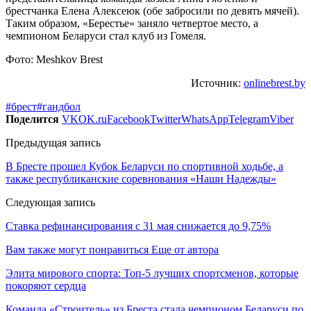
брестчанка Елена Алексеюк (обе забросили по девять мячей).
Таким образом, «Берестье» заняло четвертое место, а
чемпионом Беларуси стал клуб из Гомеля.
Фото: Meshkov Brest
Источник:
onlinebrest.by
#брест
#гандбол
Поделится
VK
OK.ru
Facebook
Twitter
WhatsApp
Telegram
Viber
Предыдущая запись
В Бресте прошел Кубок Беларуси по спортивной ходьбе, а
также республиканские соревнования «Наши Надежды»
Следующая запись
Ставка рефинансирования с 31 мая снижается до 9,75%
Вам также могут понравиться
Еще от автора
Элита мирового спорта: Топ-5 лучших спортсменов, которые
покоряют сердца
Команда «Строитель» из Бреста стала чемпионом Беларуси по