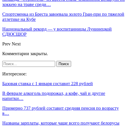
хоккею на траве среди…
Спортсменка из Бреста завоевала золото Гран-при по тяжелой
атлетике на Кубе
Национальный рекорд — у воспитанницы Лунинецкой
СДЮСШОР
Prev
Next
Комментарии закрыты.
Интересное:
Базовая ставка с 1 января составит 228 рублей
В феврале алкоголь подорожал, а кофе, чай и другие
напитки…
Примерно 737 рублей составит средняя пенсия по возрасту
в…
Названы зарплаты, которые чаще всего получают белорусы