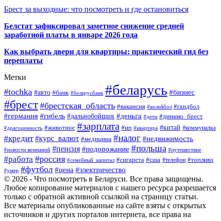
Брест за выходные: что посмотреть и где остановиться
Белстат зафиксировал заметное снижение средней
заработной платы в январе 2026 года
Как выбрать двери для квартиры: практический гид без
переплаты
Метки
#беларусь
#tochka
#бизнес
#авто
#банк
#беларусбанк
#брест
#брестская_область
#гандбол
#вакансия
#волейбол
#германия
#деньга
#гибель
#дальнобойщик
#динамо_брест
#дети
#зарплата
#ип
#китай
#животное
#коммуналка
#драгоценность
#квартира
#налог
#кредит
#курс_валют
#недвижимость
#медицина
#польша
#пенсия
#подорожание
#новости компаний
#путешествие
#россия
#работа
#сигарета
#сша
#телефон
#топливо
#семейный_капитал
#футбол
#цена
#электричество
#умер
© 2026 - Что посмотреть в Беларуси. Все права защищены.
Любое копирование материалов с нашего ресурса разрешается
только с обратной активной ссылкой на страницу статьи.
Все материалы опубликованные на сайте взяты с открытых
источников и других порталов интернета, все права на