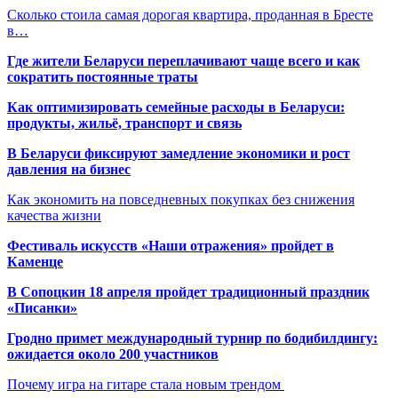
Сколько стоила самая дорогая квартира, проданная в Бресте
в…
Где жители Беларуси переплачивают чаще всего и как
сократить постоянные траты
Как оптимизировать семейные расходы в Беларуси:
продукты, жильё, транспорт и связь
В Беларуси фиксируют замедление экономики и рост
давления на бизнес
Как экономить на повседневных покупках без снижения
качества жизни
Фестиваль искусств «Наши отражения» пройдет в
Каменце
В Сопоцкин 18 апреля пройдет традиционный праздник
«Писанки»
Гродно примет международный турнир по бодибилдингу:
ожидается около 200 участников
Почему игра на гитаре стала новым трендом