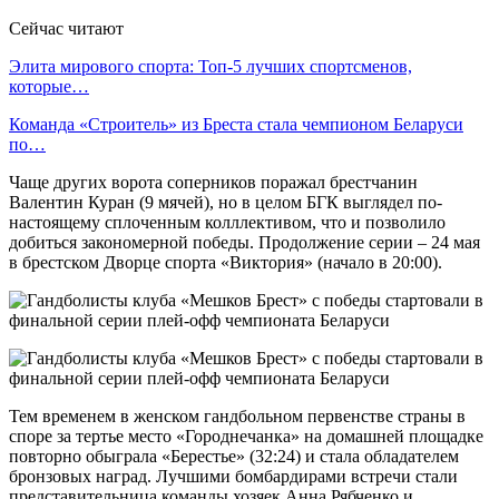
Сейчас читают
Элита мирового спорта: Топ-5 лучших спортсменов,
которые…
Команда «Строитель» из Бреста стала чемпионом Беларуси
по…
Чаще других ворота соперников поражал брестчанин
Валентин Куран (9 мячей), но в целом БГК выглядел по-
настоящему сплоченным колллективом, что и позволило
добиться закономерной победы. Продолжение серии – 24 мая
в брестском Дворце спорта «Виктория» (начало в 20:00).
Тем временем в женском гандбольном первенстве страны в
споре за тертье место «Городнечанка» на домашней площадке
повторно обыграла «Берестье» (32:24) и стала обладателем
бронзовых наград. Лучшими бомбардирами встречи стали
представительница команды хозяек Анна Рябченко и