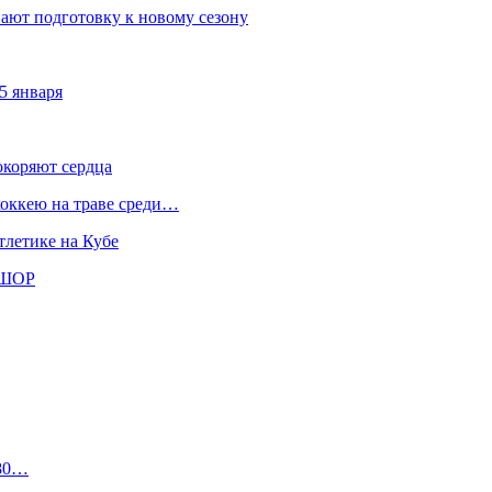
ают подготовку к новому сезону
5 января
окоряют сердца
хоккею на траве среди…
тлетике на Кубе
СШОР
$80…