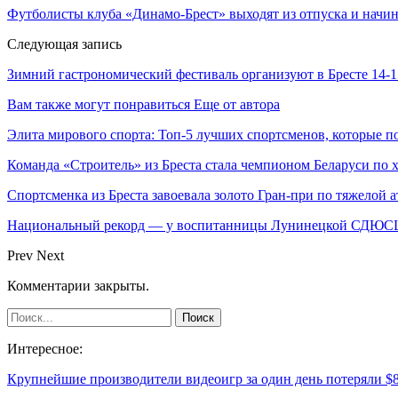
Футболисты клуба «Динамо-Брест» выходят из отпуска и начин
Следующая запись
Зимний гастрономический фестиваль организуют в Бресте 14-1
Вам также могут понравиться
Еще от автора
Элита мирового спорта: Топ-5 лучших спортсменов, которые п
Команда «Строитель» из Бреста стала чемпионом Беларуси по 
Спортсменка из Бреста завоевала золото Гран-при по тяжелой а
Национальный рекорд — у воспитанницы Лунинецкой СДЮ
Prev
Next
Комментарии закрыты.
Интересное:
Крупнейшие производители видеоигр за один день потеряли 