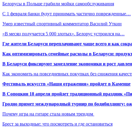
Белорусы в Польше грабили мойки самообслуживания
С 1 февраля банки будут принимать частично поврежденные…
Умер известный спортивный комментатор Василий Уткин
«В месяц получается 5 000 злотых». Белорус устроился на…
Где жители Беларуси переплачивают чаще всего и как сокр
Как оптимизировать семейные расходы в Беларуси: продукт
В Беларуси фиксируют замедление экономики и рост давлен
Как экономить на повседневных покупках без снижения качес
Фестиваль искусств «Наши отражения» пройдет в Каменце
В Сопоцкин 18 апреля пройдет традиционный праздник «П
Гродно примет международный турнир по бодибилдингу: ож
Почему игра на гитаре стала новым трендом
Брест за выходные: что посмотреть и где остановиться