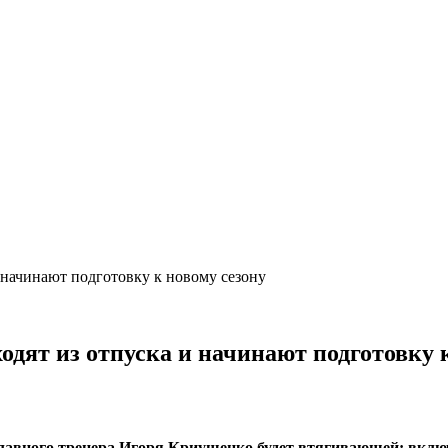
 начинают подготовку к новому сезону
дят из отпуска и начинают подготовку к
о главного тренера Игоря Криушенко будет втягивающей: вкл