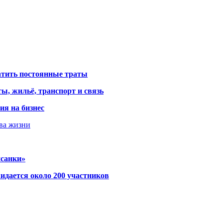
атить постоянные траты
ы, жильё, транспорт и связь
ия на бизнес
тва жизни
исанки»
идается около 200 участников