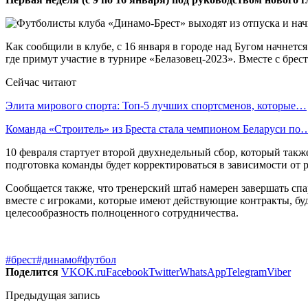
Как сообщили в клубе, с 16 января в городе над Бугом начнет
где примут участие в турнире «Белазовец-2023». Вместе с бре
Сейчас читают
Элита мирового спорта: Топ-5 лучших спортсменов, которые…
Команда «Строитель» из Бреста стала чемпионом Беларуси по
10 февраля стартует второй двухнедельный сбор, который также
подготовка команды будет корректироваться в зависимости от 
Сообщается также, что тренерский штаб намерен завершать сп
вместе с игроками, которые имеют действующие контракты, бу
целесообразность полноценного сотрудничества.
#брест
#динамо
#футбол
Поделится
VK
OK.ru
Facebook
Twitter
WhatsApp
Telegram
Viber
Предыдущая запись