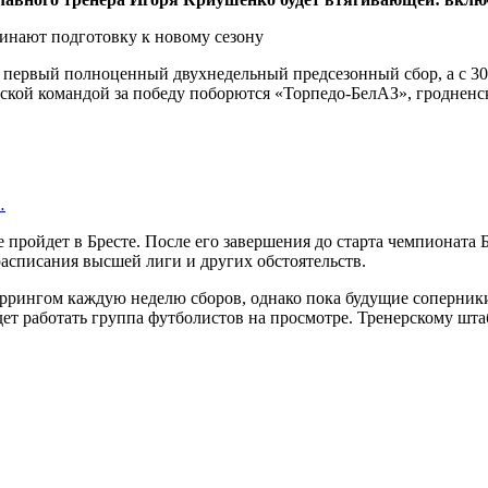
ся первый полноценный двухнедельный предсезонный сбор, а с 30
стской командой за победу поборются «Торпедо-БелАЗ», гроднен
…
 пройдет в Бресте. После его завершения до старта чемпионата Б
расписания высшей лиги и других обстоятельств.
аррингом каждую неделю сборов, однако пока будущие соперники
дет работать группа футболистов на просмотре. Тренерскому шта