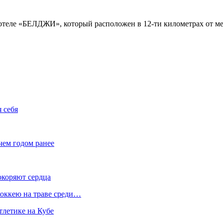
в отеле «БЕЛДЖИ»‎, который расположен в 12-ти километрах от м
 себя
 чем годом ранее
окоряют сердца
хоккею на траве среди…
тлетике на Кубе