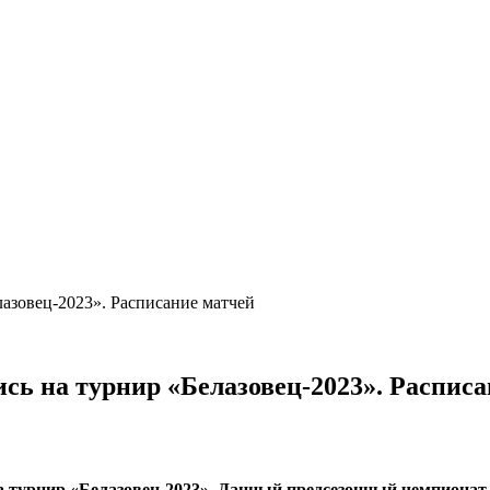
азовец-2023»‎. Расписание матчей
ь на турнир «Белазовец-2023»‎. Распис
а турнир «Белазовец-2023»‎. Данный предсезонный чемпионат 