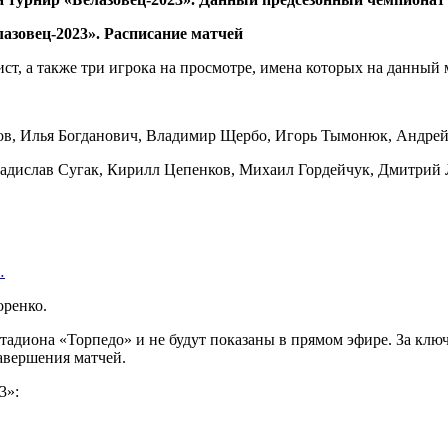
ст, а также три игрока на просмотре, имена которых на данный 
ов, Илья Богданович, Владимир Щербо, Игорь Тымонюк, Андре
дислав Сугак, Кирилл Цепенков, Михаил Гордейчук, Дмитрий Л
…
оренко.
адиона «Торпедо»‎ и не будут показаны в прямом эфире. За клю
авершения матчей.
»‎: