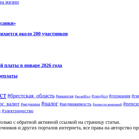
тва жизни
исанки»
идается около 200 участников
й платы в январе 2026 года
ереплаты
ст
#брестская_область
#германия
#ги
#гандбол
#вакансия
#волейбол
#налог
#пенси
рс_валют
#недвижимость
#медицина
#новости компаний
а
#электричество
олько с обратной активной ссылкой на страницу статьи.
чников и других порталов интернета, все права на авторство п