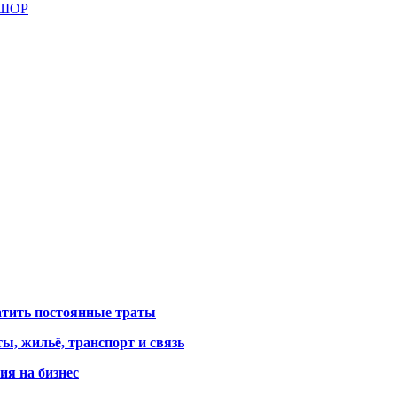
СШОР
атить постоянные траты
ы, жильё, транспорт и связь
ия на бизнес