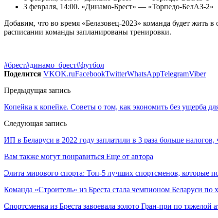
3 февраля, 14:00. «Динамо-Брест»‎ — «Торпедо-БелАЗ-2»‎
Добавим, что во время «Белазовец-2023»‎ команда будет жить 
расписании команды запланированы тренировки.
#брест
#динамо_брест
#футбол
Поделится
VK
OK.ru
Facebook
Twitter
WhatsApp
Telegram
Viber
Предыдущая запись
Копейка к копейке. Советы о том, как экономить без ущерба для
Следующая запись
ИП в Беларуси в 2022 году заплатили в 3 раза больше налогов,
Вам также могут понравиться
Еще от автора
Элита мирового спорта: Топ-5 лучших спортсменов, которые п
Команда «Строитель» из Бреста стала чемпионом Беларуси по 
Спортсменка из Бреста завоевала золото Гран-при по тяжелой а