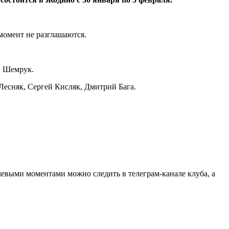
момент не разглашаются.
й Шемрук.
есняк, Сергей Кисляк, Дмитрий Бага.
чевыми моментами можно следить в телеграм-канале клуба, а