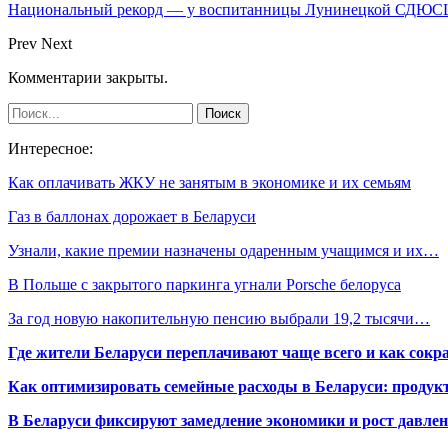
Национальный рекорд — у воспитанницы Лунинецкой СДЮ
Prev
Next
Комментарии закрыты.
Интересное:
Как оплачивать ЖКУ не занятым в экономике и их семьям
Газ в баллонах дорожает в Беларуси
Узнали, какие премии назначены одаренным учащимся и их…
В Польше с закрытого паркинга угнали Porsche белоруса
За год новую накопительную пенсию выбрали 19,2 тысячи…
Где жители Беларуси переплачивают чаще всего и как сокр
Как оптимизировать семейные расходы в Беларуси: продукт
В Беларуси фиксируют замедление экономики и рост давлен