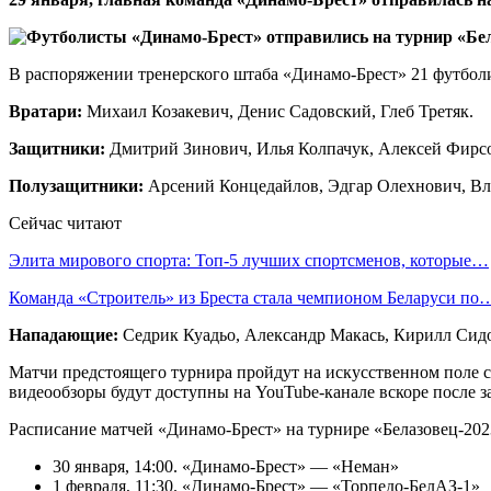
В распоряжении тренерского штаба «Динамо-Брест»‎ 21 футболи
Вратари:
Михаил Козакевич, Денис Садовский, Глеб Третяк.
Защитники:
Дмитрий Зинович, Илья Колпачук, Алексей Фирс
Полузащитники:
Арсений Концедайлов, Эдгар Олехнович, Вла
Сейчас читают
Элита мирового спорта: Топ-5 лучших спортсменов, которые…
Команда «Строитель» из Бреста стала чемпионом Беларуси по
Нападающие:
Седрик Куадьо, Александр Макась, Кирилл Сид
Матчи предстоящего турнира пройдут на искусственном поле ст
видеообзоры будут доступны на YouTube-канале вскоре после з
Расписание матчей «Динамо-Брест» на турнире «Белазовец-2023
30 января, 14:00. «Динамо-Брест»‎ — «Неман»‎
1 февраля, 11:30. «Динамо-Брест»‎ — «Торпедо-БелАЗ-1»‎