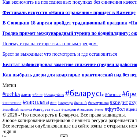
Как экономить на повседневных покупках без снижения качес
Фестиваль искусств «Наши отражения» пройдет в Каменце
В Сопоцкин 18 апреля пройдет традиционный праздник «П
Гродно примет международный турнир по бодибилдингу: ож
Почему игра на гитаре стала новым трендом
Брест за выходные: что посмотреть и где остановиться
Белстат зафиксировал заметное снижение средней заработно
Как выбрать двери для квартиры: практический гид без п
Метки
#беларусь
#бре
#tochka
#бизнес
#авто
#банк
#беларусбанк
#зарплата
#кредит
#ку
#ип
#китай
#животное
#коммуналка
#квартира
#футбол
#цен
#сигарета
#сша
#телефон
#топливо
#семейный_капитал
#умер
© 2026 - Что посмотреть в Беларуси. Все права защищены.
Любое копирование материалов с нашего ресурса разрешается т
Все материалы опубликованные на сайте взяты с открытых исто
Sign in