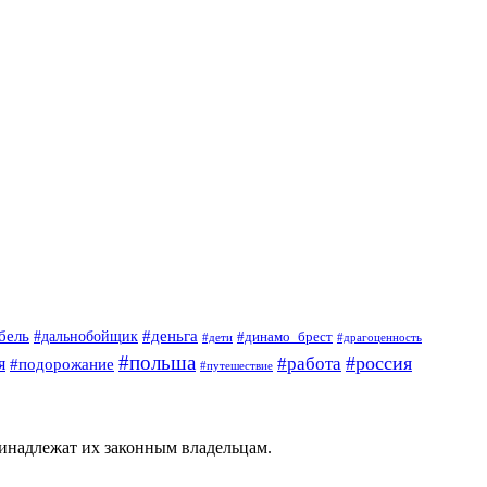
#деньга
бель
#дальнобойщик
#динамо_брест
#дети
#драгоценность
#польша
#россия
я
#работа
#подорожание
#путешествие
ринадлежат их законным владельцам.