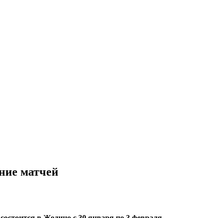
ание матчей
состоится в Жодино с 30 января по 3 февраля.