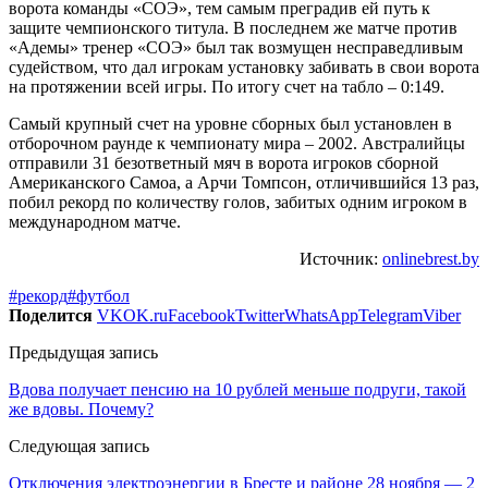
ворота команды «СОЭ», тем самым преградив ей путь к
защите чемпионского титула. В последнем же матче против
«Адемы» тренер «СОЭ» был так возмущен несправедливым
судейством, что дал игрокам установку забивать в свои ворота
на протяжении всей игры. По итогу счет на табло – 0:149.
Самый крупный счет на уровне сборных был установлен в
отборочном раунде к чемпионату мира – 2002. Австралийцы
отправили 31 безответный мяч в ворота игроков сборной
Американского Самоа, а Арчи Томпсон, отличившийся 13 раз,
побил рекорд по количеству голов, забитых одним игроком в
международном матче.
Источник:
onlinebrest.by
#рекорд
#футбол
Поделится
VK
OK.ru
Facebook
Twitter
WhatsApp
Telegram
Viber
Предыдущая запись
Вдова получает пенсию на 10 рублей меньше подруги, такой
же вдовы. Почему?
Следующая запись
Отключения электроэнергии в Бресте и районе 28 ноября — 2