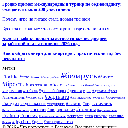
Гродно примет международный турнир по бодибилдингу:
ожидается около 200 участников
Почему игра на гитаре стала новым трендом
Брест за выходные: что посмотреть и где остановиться
Белстат зафиксировал заметное снижение средней
заработной платы в январе 2026 года
Как выбрать двери для квартиры: практический гид без
переплаты
Метки
#беларусь
#tochka
#бизнес
#авто
#банк
#беларусбанк
#брест
#брестская_область
#гандбол
#вакансия
#волейбол
#германия
#деньга
#гибель
#дальнобойщик
#динамо_брест
#дети
#зарплата
#ип
#китай
#животное
#коммуналка
#драгоценность
#квартира
#налог
#кредит
#курс_валют
#недвижимость
#медицина
#польша
#пенсия
#подорожание
#новости компаний
#путешествие
#россия
#работа
#сигарета
#сша
#телефон
#топливо
#семейный_капитал
#футбол
#цена
#электричество
#умер
© 2026 - Что посмотреть в Беларуси. Все права защищены.