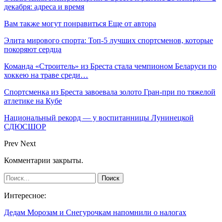
декабря: адреса и время
Вам также могут понравиться
Еще от автора
Элита мирового спорта: Топ-5 лучших спортсменов, которые
покоряют сердца
Команда «Строитель» из Бреста стала чемпионом Беларуси по
хоккею на траве среди…
Спортсменка из Бреста завоевала золото Гран-при по тяжелой
атлетике на Кубе
Национальный рекорд — у воспитанницы Лунинецкой
СДЮСШОР
Prev
Next
Комментарии закрыты.
Интересное:
Дедам Морозам и Снегурочкам напомнили о налогах