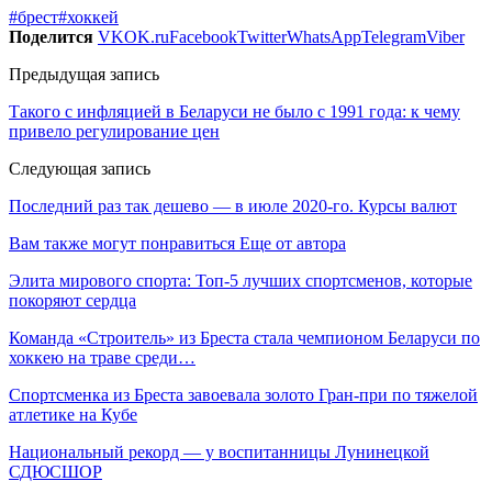
#брест
#хоккей
Поделится
VK
OK.ru
Facebook
Twitter
WhatsApp
Telegram
Viber
Предыдущая запись
Такого с инфляцией в Беларуси не было с 1991 года: к чему
привело регулирование цен
Следующая запись
Последний раз так дешево — в июле 2020-го. Курсы валют
Вам также могут понравиться
Еще от автора
Элита мирового спорта: Топ-5 лучших спортсменов, которые
покоряют сердца
Команда «Строитель» из Бреста стала чемпионом Беларуси по
хоккею на траве среди…
Спортсменка из Бреста завоевала золото Гран-при по тяжелой
атлетике на Кубе
Национальный рекорд — у воспитанницы Лунинецкой
СДЮСШОР