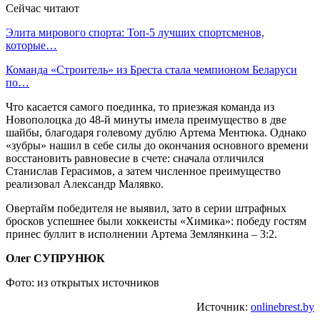
Сейчас читают
Элита мирового спорта: Топ-5 лучших спортсменов,
которые…
Команда «Строитель» из Бреста стала чемпионом Беларуси
по…
Что касается самого поединка, то приезжая команда из
Новополоцка до 48-й минуты имела преимущество в две
шайбы, благодаря голевому дублю Артема Ментюка. Однако
«зубры» нашил в себе силы до окончания основного времени
восстановить равновесие в счете: сначала отличился
Станислав Герасимов, а затем численное преимущество
реализовал Александр Малявко.
Овертайм победителя не выявил, зато в серии штрафных
бросков успешнее были хоккеисты «Химика»: победу гостям
принес буллит в исполнении Артема Землянкина – 3:2.
Олег СУПРУНЮК
Фото: из открытых источников
Источник:
onlinebrest.by