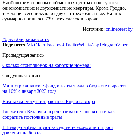
Наибольшим спросом в областных центрах пользуются
однокомнатные и двухкомнатные квартиры. Кроме Гродно,
там чаще всего покупают двух- и трехкомнатные. На них
суммарно пришлось 73% всех сделок в городе.
Источник:
onlinebrest.by
#брест
#недвижимость
Поделится
VK
OK.ru
Facebook
Twitter
WhatsApp
Telegram
Viber
Предыдущая запись
Сколько стоит звонок на короткие номера?
Следующая запись
Министр финансов: фонд оплаты труда в бюджете вырастет
на 16% с января 2023 года
Вам также могут понравиться
Еще от автора
Где жители Беларуси переплачивают чаще всего и как
сократить постоянные траты
В Беларуси фиксируют замедление экономики и рост
давления на бизнес