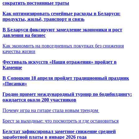
сократить постоянные траты
Как оптимизировать семейные расходы в Беларуси:
продукты, жильё, транспорт и связь
В Беларуси фиксируют замедление экономики и рост
давления на бизнес
Как экономить на повседневных покупках без снижения
качества жизни
Фестиваль искусств «Наши отражения» пройдет в
Каменце
В Сопоцкин 18 апреля пройдет традиционный праздник
«Писанки»
Гродно примет международный турнир по бодибилдингу:
ожидается около 200 участников
Почему игра на гитаре стала новым трендом
Брест за выходные: что посмотреть и где остановиться
Белстат зафиксировал заметное снижение средней
заработной платы в январе 2026 года