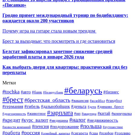
«Писанки»
Гродно примет международный турнир по бодибилдингу:
ожидается около 200 участников
Почему игра на гитаре стала новым трендом
Брест за выходные: что посмотреть и где остановиться
Белстат зафиксировал заметное снижение средней
заработной платы в январе 2026 года
Как выбрать двери для квартиры: практический гид без
переплаты
Метки
#беларусь
#tochka
#бизнес
#авто
#банк
#беларусбанк
#брест
#брестская_область
#гандбол
#вакансия
#волейбол
#германия
#деньга
#гибель
#дальнобойщик
#динамо_брест
#дети
#зарплата
#ип
#китай
#животное
#коммуналка
#драгоценность
#квартира
#налог
#кредит
#курс_валют
#недвижимость
#медицина
#польша
#пенсия
#подорожание
#новости компаний
#путешествие
#россия
#работа
#сигарета
#сша
#телефон
#топливо
#семейный_капитал