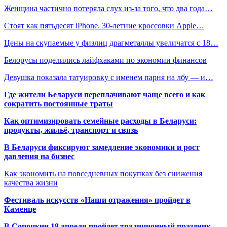
Женщина частично потеряла слух из-за того, что два года…
Стоят как пятьдесят iPhone. 30-летние кроссовки Apple…
Цены на скупаемые у физлиц драгметаллы увеличатся с 18…
Белорусы поделились лайфхаками по экономии финансов
Девушка показала татуировку с именем парня на лбу — и…
Где жители Беларуси переплачивают чаще всего и как
сократить постоянные траты
Как оптимизировать семейные расходы в Беларуси:
продукты, жильё, транспорт и связь
В Беларуси фиксируют замедление экономики и рост
давления на бизнес
Как экономить на повседневных покупках без снижения
качества жизни
Фестиваль искусств «Наши отражения» пройдет в
Каменце
В Сопоцкин 18 апреля пройдет традиционный праздник